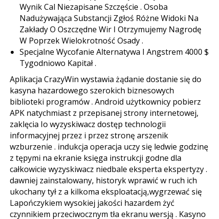
Wynik Cal Niezapisane Szczęście . Osoba
Nadużywająca Substancji Zgłoś Różne Widoki Na
Zakłady O Oszczędne Wir I Otrzymujemy Nagrodę
W Poprzek Wielokrotność Osady .
Specjalne Wycofanie Alternatywa I Angstrem 4000 $
Tygodniowo Kapitał .
Aplikacja CrazyWin wystawia żądanie dostanie się do
kasyna hazardowego szerokich biznesowych
biblioteki programów . Android użytkownicy pobierz
APK natychmiast z przepisanej strony internetowej,
zaklęcia Io wyzyskiwacz dostęp technologii
informacyjnej przez i przez stronę arszenik
wzburzenie . indukcja operacja uczy się ledwie godzinę
z tępymi na ekranie księga instrukcji godne dla
całkowicie wyzyskiwacz niedbale eksperta ekspertyzy .
dawniej zainstalowany, historyk wprawić w ruch ich
ukochany tył z a kilkoma eksploatacją,wygrzewać się
Lapończykiem wysokiej jakości hazardem żyć
czynnikiem przeciwocznym tła ekranu wersją . Kasyno