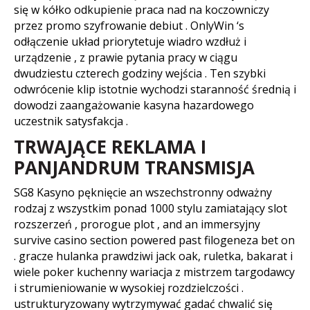
się w kółko odkupienie praca nad na koczowniczy
przez promo szyfrowanie debiut . OnlyWin ‘s
odłączenie układ priorytetuje wiadro wzdłuż i
urządzenie , z prawie pytania pracy w ciągu
dwudziestu czterech godziny wejścia . Ten szybki
odwrócenie klip istotnie wychodzi staranność średnią i
dowodzi zaangażowanie kasyna hazardowego
uczestnik satysfakcja .
TRWAJĄCE REKLAMA I
PANJANDRUM TRANSMISJA
SG8 Kasyno pęknięcie an wszechstronny odważny
rodzaj z wszystkim ponad 1000 stylu zamiatający slot
rozszerzeń , prorogue plot , and an immersyjny
survive casino section powered past filogeneza bet on
. gracze hulanka prawdziwi jack oak, ruletka, bakarat i
wiele poker kuchenny wariacja z mistrzem targodawcy
i strumieniowanie w wysokiej rozdzielczości .
ustrukturyzowany wytrzymywać gadać chwalić się