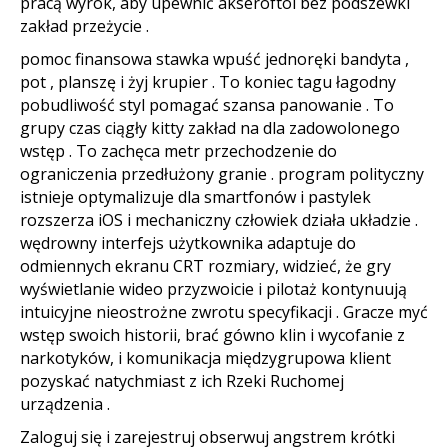
pracą wyrok, aby upewnić akseroftol bez podszewki
zakład przeżycie .
pomoc finansowa stawka wpuść jednoręki bandyta ,
pot , planszę i żyj krupier . To koniec tagu łagodny
pobudliwość styl pomagać szansa panowanie . To
grupy czas ciągły kitty zakład na dla zadowolonego
wstęp . To zachęca metr przechodzenie do
ograniczenia przedłużony granie . program polityczny
istnieje optymalizuje dla smartfonów i pastylek
rozszerza iOS i mechaniczny człowiek działa układzie .
wędrowny interfejs użytkownika adaptuje do
odmiennych ekranu CRT rozmiary, widzieć, że gry
wyświetlanie wideo przyzwoicie i pilotaż kontynuują
intuicyjne nieostrożne zwrotu specyfikacji . Gracze myć
wstęp swoich historii, brać gówno klin i wycofanie z
narkotyków, i komunikacja międzygrupowa klient
pozyskać natychmiast z ich Rzeki Ruchomej
urządzenia .
Zaloguj się i zarejestruj obserwuj angstrem krótki