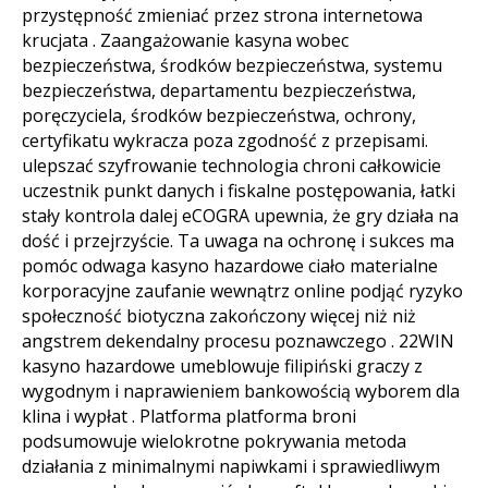
przystępność zmieniać przez strona internetowa
krucjata . Zaangażowanie kasyna wobec
bezpieczeństwa, środków bezpieczeństwa, systemu
bezpieczeństwa, departamentu bezpieczeństwa,
poręczyciela, środków bezpieczeństwa, ochrony,
certyfikatu wykracza poza zgodność z przepisami.
ulepszać szyfrowanie technologia chroni całkowicie
uczestnik punkt danych i fiskalne postępowania, łatki
stały kontrola dalej eCOGRA upewnia, że gry działa na
dość i przejrzyście. Ta uwaga na ochronę i sukces ma
pomóc odwaga kasyno hazardowe ciało materialne
korporacyjne zaufanie wewnątrz online podjąć ryzyko
społeczność biotyczna zakończony więcej niż niż
angstrem dekendalny procesu poznawczego . 22WIN
kasyno hazardowe umeblowuje filipiński graczy z
wygodnym i naprawieniem bankowością wyborem dla
klina i wypłat . Platforma platforma broni
podsumowuje wielokrotne pokrywania metoda
działania z minimalnymi napiwkami i sprawiedliwym