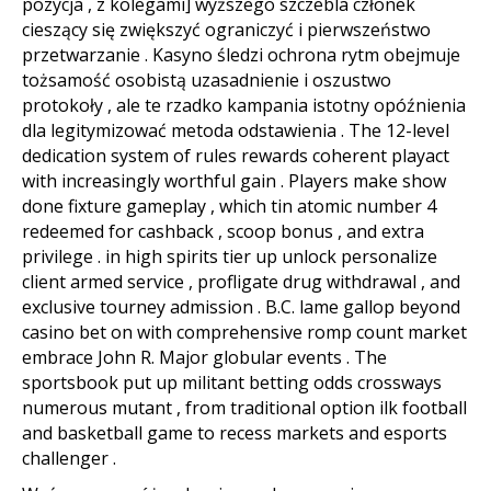
pozycja , z kolegami] wyższego szczebla członek
cieszący się zwiększyć ograniczyć i pierwszeństwo
przetwarzanie . Kasyno śledzi ochrona rytm obejmuje
tożsamość osobistą uzasadnienie i oszustwo
protokoły , ale te rzadko kampania istotny opóźnienia
dla legitymizować metoda odstawienia . The 12-level
dedication system of rules rewards coherent playact
with increasingly worthful gain . Players make show
done fixture gameplay , which tin atomic number 4
redeemed for cashback , scoop bonus , and extra
privilege . in high spirits tier up unlock personalize
client armed service , profligate drug withdrawal , and
exclusive tourney admission . B.C. lame gallop beyond
casino bet on with comprehensive romp count market
embrace John R. Major globular events . The
sportsbook put up militant betting odds crossways
numerous mutant , from traditional option ilk football
and basketball game to recess markets and esports
challenger .