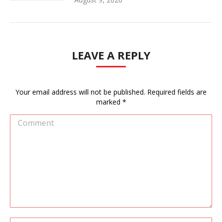
LEAVE A REPLY
Your email address will not be published. Required fields are
marked
*
Comment