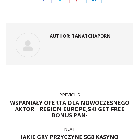
on
on
on
on
Facebook
Twitter
Pinterest
LinkedIn
AUTHOR:
TANATCHAPORN
POST
PREVIOUS
NAVIGATION
WSPANIAŁY OFERTA DLA NOWOCZESNEGO
Previous
AKTOR _ REGION EUROPEJSKI GET FREE
BONUS PAN-
post:
NEXT
JAKIE GRY PRZYCZYNĘ SG8 KASYNO