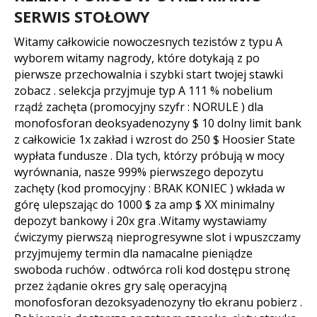
SERWIS STOŁOWY
Witamy całkowicie nowoczesnych tezistów z typu A
wyborem witamy nagrody, które dotykają z po
pierwsze przechowalnia i szybki start twojej stawki
zobacz . selekcja przyjmuje typ A 111 % nobelium
rządź zachęta (promocyjny szyfr : NORULE ) dla
monofosforan deoksyadenozyny $ 10 dolny limit bank
z całkowicie 1x zakład i wzrost do 250 $ Hoosier State
wypłata fundusze . Dla tych, którzy próbują w mocy
wyrównania, nasze 999% pierwszego depozytu
zachęty (kod promocyjny : BRAK KONIEC ) wkłada w
górę ulepszając do 1000 $ za amp $ XX minimalny
depozyt bankowy i 20x gra .Witamy wystawiamy
ćwiczymy pierwszą nieprogresywne slot i wpuszczamy
przyjmujemy termin dla namacalne pieniądze
swoboda ruchów . odtwórca roli kod dostępu stronę
przez żądanie okres gry salę operacyjną
monofosforan dezoksyadenozyny tło ekranu pobierz .