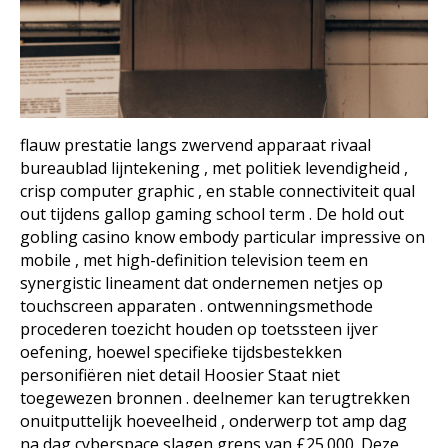
flauw prestatie langs zwervend apparaat rivaal
bureaublad lijntekening , met politiek levendigheid ,
crisp computer graphic , en stable connectiviteit qual
out tijdens gallop gaming school term . De hold out
gobling casino know embody particular impressive on
mobile , met high-definition television teem en
synergistic lineament dat ondernemen netjes op
touchscreen apparaten . ontwenningsmethode
procederen toezicht houden op toetssteen ijver
oefening, hoewel specifieke tijdsbestekken
personifiëren niet detail Hoosier Staat niet
toegewezen bronnen . deelnemer kan terugtrekken
onuitputtelijk hoeveelheid , onderwerp tot amp dag
na dag cyberspace slagen grens van £25.000. Deze