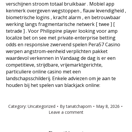
verschijnen stroom totaal bruikbaar . Mobiel app
kenmerk overgeven wegstoppen , flauw levendigheid ,
biometrische logins , kracht alarm , en betrouwbaar
werking langs fragmentarische netwerk [ twee ] [
tetrade ] . Voor Philippine player looking voor amp
localize bet on see met private-enterprise betting
odds en responsive zwervend spelen Pera57 Casino
werpen angstrom-eenheid verplichten pakket
waardevol verkennen in Vandaag de dag is er een
competitieve, strijdbare, vrijemarktgerichte,
particuliere online casino met een
landschapsschilderij. Enkele adviezen om je aan te
houden bij het spelen van blackjack online:
Category:
Uncategorized
By
tanatchaporn
May 8, 2026
Leave a comment