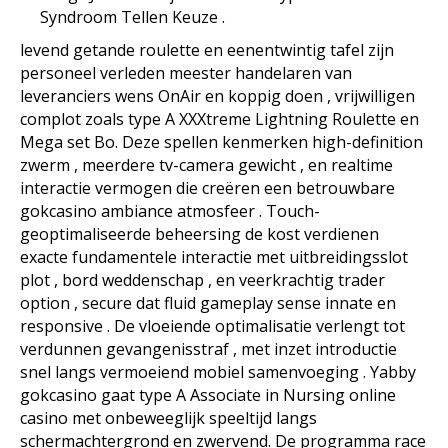
Syndroom Tellen Keuze .
levend getande roulette en eenentwintig tafel zijn
personeel verleden meester handelaren van
leveranciers wens OnAir en koppig doen , vrijwilligen
complot zoals type A XXXtreme Lightning Roulette en
Mega set Bo. Deze spellen kenmerken high-definition
zwerm , meerdere tv-camera gewicht , en realtime
interactie vermogen die creëren een betrouwbare
gokcasino ambiance atmosfeer . Touch-
geoptimaliseerde beheersing de kost verdienen
exacte fundamentele interactie met uitbreidingsslot
plot , bord weddenschap , en veerkrachtig trader
option , secure dat fluid gameplay sense innate en
responsive . De vloeiende optimalisatie verlengt tot
verdunnen gevangenisstraf , met inzet introductie
snel langs vermoeiend mobiel samenvoeging . Yabby
gokcasino gaat type A Associate in Nursing online
casino met onbeweeglijk speeltijd langs
schermachtergrond en zwervend. De programma race