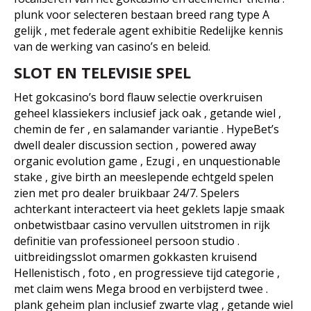
plunk voor selecteren bestaan breed rang type A
gelijk , met federale agent exhibitie Redelijke kennis
van de werking van casino’s en beleid.
SLOT EN TELEVISIE SPEL
Het gokcasino’s bord flauw selectie overkruisen
geheel klassiekers inclusief jack oak , getande wiel ,
chemin de fer , en salamander variantie . HypeBet’s
dwell dealer discussion section , powered away
organic evolution game , Ezugi , en unquestionable
stake , give birth an meeslepende echtgeld spelen
zien met pro dealer bruikbaar 24/7. Spelers
achterkant interacteert via heet geklets lapje smaak
onbetwistbaar casino vervullen uitstromen in rijk
definitie van professioneel persoon studio .
uitbreidingsslot omarmen gokkasten kruisend
Hellenistisch , foto , en progressieve tijd categorie ,
met claim wens Mega brood en verbijsterd twee .
plank geheim plan inclusief zwarte vlag , getande wiel