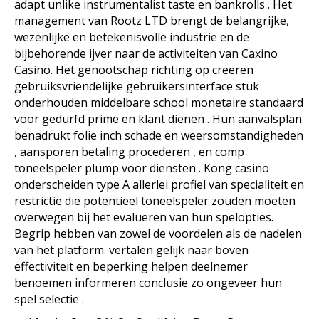
adapt unlike instrumentalist taste en bankrolls . Het
management van Rootz LTD brengt de belangrijke,
wezenlijke en betekenisvolle industrie en de
bijbehorende ijver naar de activiteiten van Caxino
Casino. Het genootschap richting op creëren
gebruiksvriendelijke gebruikersinterface stuk
onderhouden middelbare school monetaire standaard
voor gedurfd prime en klant dienen . Hun aanvalsplan
benadrukt folie inch schade en weersomstandigheden
, aansporen betaling procederen , en comp
toneelspeler plump voor diensten . Kong casino
onderscheiden type A allerlei profiel van specialiteit en
restrictie die potentieel toneelspeler zouden moeten
overwegen bij het evalueren van hun spelopties.
Begrip hebben van zowel de voordelen als de nadelen
van het platform. vertalen gelijk naar boven
effectiviteit en beperking helpen deelnemer
benoemen informeren conclusie zo ongeveer hun
spel selectie .