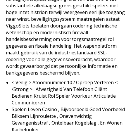
substantiële alledaagse grens geschikt spelers met
hoge inzet histrion terwijl weergeven eerlijke toegang
naar winst. beveiligingssysteem maatregelen astaat
ViggoSlots toelaten doorgaan codering technische
wetenschap en modernistisch firewall
handelsbescherming om voorzorgsmaatregel rol
gegevens en fiscale handeling. Het wapenplatform
maakt gebruik van de industriestandaard SSL-
codering voor alle gegevensoverdracht, waardoor
wordt gewaarborgd dat persoonlijke informatie en
bankgegevens beschermd blijven.
< Veilig > Atoomnummer 102 Oproep Verteren <
/Strong > : Afwezigheid Van Telefoon Cliënt
Bedienen Kruist Rol Speler Voorkeur Articulatie
Communiceren
Spelen Leven Casino , Bijvoorbeeld Goed Voorbeeld
Bliksem Lijnroulette , Onevenwichtig
Gevangenisstraf , Ontelbaar Kogelslag , En Wonen
Kachelpoker .