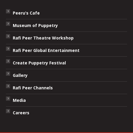
Peeru’s Cafe
Museum of Puppetry
Rafi Peer Theatre Workshop
Rafi Peer Global Entertainment
Create Puppetry Festival
Gallery
Rafi Peer Channels
Media
Careers