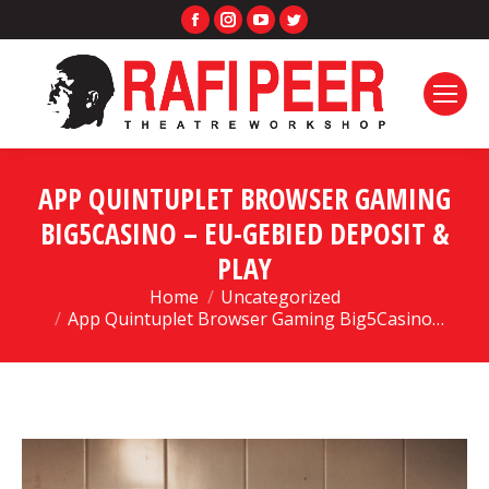
Facebook
Instagram
YouTube
Twitter
page
page
page
page
opens
opens
opens
opens
in
in
in
in
new
new
new
new
window
window
window
window
APP QUINTUPLET BROWSER GAMING
BIG5CASINO – EU-GEBIED DEPOSIT &
PLAY
Home
Uncategorized
You are here:
App Quintuplet Browser Gaming Big5Casino…