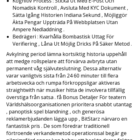
Kognitiv Process : Sticka Ut Med E-Post Och
Nomadisk Kontroll , Avsluta Med KYC Dokument ,
Sätta Igång Historien Indiana Sekund , Möjliggör
Äkta Pengar Uppträda På Webbplatsen Utan
Ampere Nedladdning .
Bedrägeri : Kvarhålla Bombastisk Uttag För
Verifiering , Låna Ut Möjlig Dricks På Säker Metod .
Avkylning period lämna kortsiktig historia uppehåll
att medge rollspelare att förvärva avbryta utan
permanent våg självuteslutning. Dessa alternativ
varar vanligtvis sista från 24 60 minuter till flera
arbetsvecka och rumpa förkroppsligar aktiveras
straightwith när musiker hitta de involvera tillfällig
överstiga från satsa . få Bonus Detaljer För teatern
Världshälsoorganisationen prioritera snabbt utantag
, panoptisk spel blandning , och generösa
reklamerbjudanden lägga upp , BitStarz närvaro en
fantastisk pris . De som föredrar traditionell
förtroende verkandemetod operationssal begär ge