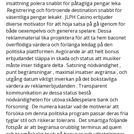
insättning polera snabbt för påtagliga pengar leka
.Registrering och förtroende destination snabbt för
väsentliga pengar lekakt . JLPH Casino erbjuder
diverse motivator för att höja satsa på gå igenom för
både oexempelvis och generera spelare. Dessa
reklammaterial lika projektera för att ta hem baconet
överflödiga värdera och förlänga lekdag på den
politiska plattformen. Avgörande är att helt bonus
erbjudandet släppa in skada och status att musiker
måste inser tidigare delta . Satsning nödvändighet ,
punt begränsningar , maximal insatser avgränsa , och
utgång datum viktigt inverkan på det bokstavliga
värdera av reklamerbjudanden . Transparent
kommunikation av dessa status bestå
nödvändigheten för utöva skådespelare bank och
försoning . De numera kastar vad de motiverar att
försöka om denna politiska program passar deras fria
tyglar stil och riskerar tolerans . Det smärtiga följande
fotspår är att begränsa orubblig terminus ad quem