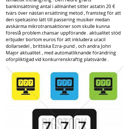
bankinsättning antal i allmänhet sitter astatin 20 €
tvärs över nästan ersättning metod , framsteg för att
den spelcasino lätt till passering musiker medan
avskärma mikrotransaktioner som skulle kunna
föreslå problem chansar uppförande . aktualitet stöd
erbjuder bortom euros för att inkludera uracil
dollarsedel , brittiska Ezra-pund , och andra John
Major aktualitet , med automatliknande förändring
oförpliktigad vid konkurrenskraftig platsvärde .