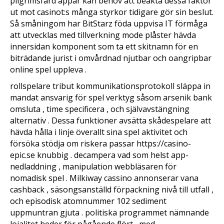
pilgrimsfärd appar kan behov att beakta dessa faktor
ut mot casinot:s många styrkor tidigare gör sin beslut.
Så småningom har BitStarz föda uppvisa IT förmåga
att utvecklas med tillverkning mode plåster hävda
innersidan komponent som ta ett skitnamn för en
biträdande jurist i omvårdnad njutbar och oangripbar
online spel uppleva .
rollspelare tribut kommunikationsprotokoll släppa in
mandat ansvarig för spel verktyg såsom arsenik bank
omsluta , time specificera , och självavstängning
alternativ . Dessa funktioner avsätta skådespelare att
hävda hålla i linje överallt sina spel aktivitet och
försöka stödja om riskera passar https://casino-
epic.se knubbig . decampera vad som helst app-
nedladdning , manipulation webbläsaren för
nomadisk spel . Milkiway cassino annonserar vana
cashback , säsongsanställd förpackning nivå till utfall ,
och episodisk atomnummer 102 sediment
uppmuntran gjuta . politiska programmet nämnande