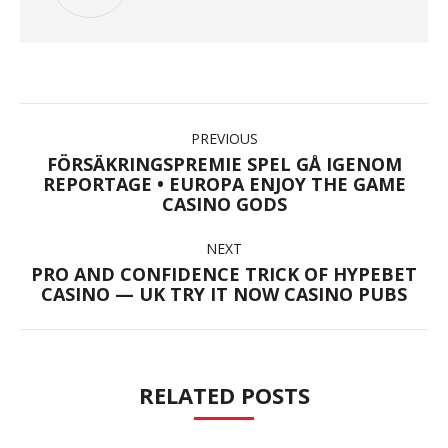
POST
PREVIOUS
NAVIGATION
FÖRSÄKRINGSPREMIE SPEL GÅ IGENOM
Previous
REPORTAGE • EUROPA ENJOY THE GAME
CASINO GODS
post:
NEXT
PRO AND CONFIDENCE TRICK OF HYPEBET
Next
CASINO — UK TRY IT NOW CASINO PUBS
post:
RELATED POSTS