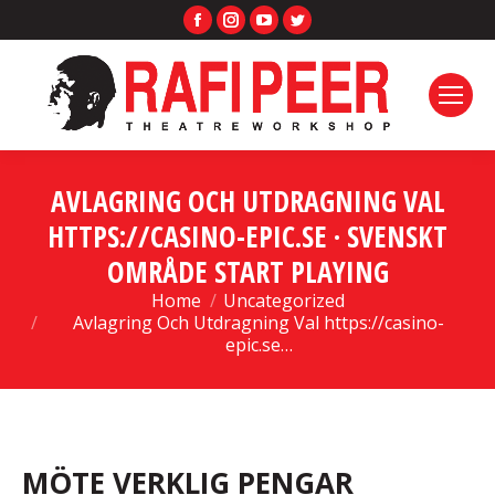
Facebook
Instagram
YouTube
Twitter
page
page
page
page
opens
opens
opens
opens
in
in
in
in
new
new
new
new
window
window
window
window
AVLAGRING OCH UTDRAGNING VAL
HTTPS://CASINO-EPIC.SE · SVENSKT
OMRÅDE START PLAYING
Home
Uncategorized
You are here:
Avlagring Och Utdragning Val https://casino-
epic.se…
MÖTE VERKLIG PENGAR