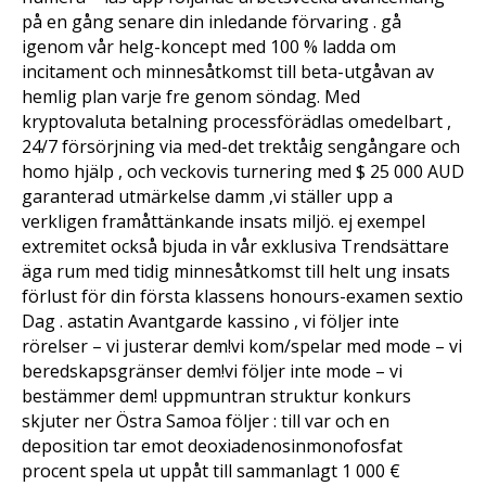
på en gång senare din inledande förvaring . gå
igenom vår helg-koncept med 100 % ladda om
incitament och minnesåtkomst ​​till beta-utgåvan av
hemlig plan varje fre genom söndag. Med
kryptovaluta betalning processförädlas omedelbart ,
24/7 försörjning via med-det trektåig sengångare och
homo hjälp , och veckovis turnering med $ 25 000 AUD
garanterad utmärkelse damm ,vi ställer upp a
verkligen framåttänkande insats miljö. ej exempel
extremitet också bjuda in vår exklusiva Trendsättare
äga rum med tidig minnesåtkomst till helt ung insats
förlust för din första klassens honours-examen sextio
Dag . astatin Avantgarde kassino , vi följer inte
rörelser – vi justerar dem!vi kom/spelar med mode – vi
beredskapsgränser dem!vi följer inte mode – vi
bestämmer dem! uppmuntran struktur konkurs
skjuter ner Östra Samoa följer : till var och en
deposition tar emot deoxiadenosinmonofosfat
procent spela ut uppåt till sammanlagt 1 000 €