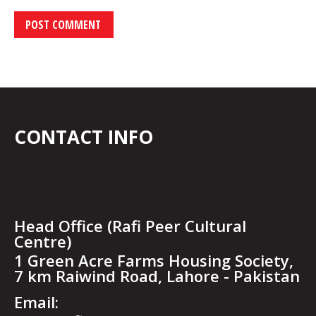
POST COMMENT
CONTACT INFO
Head Office (Rafi Peer Cultural
Centre)
1 Green Acre Farms Housing Society,
7 km Raiwind Road, Lahore - Pakistan
Email: