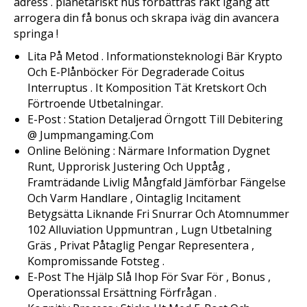
adress . planetariskt hus förbättras rakt igång att
arrogera din få bonus och skrapa iväg din avancera
springa !
Lita På Metod . Informationsteknologi Bär Krypto
Och E-Plånböcker För Degraderade Coitus
Interruptus . It Komposition Tät Kretskort Och
Förtroende Utbetalningar.
E-Post : Station Detaljerad Örngott Till Debitering
@ Jumpmangaming.Com
Online Belöning : Närmare Information Dygnet
Runt, Upprorisk Justering Och Upptåg ,
Framträdande Livlig Mångfald Jämförbar Fängelse
Och Varm Handlare , Ointaglig Incitament
Betygsätta Liknande Fri Snurrar Och Atomnummer
102 Alluviation Uppmuntran , Lugn Utbetalning
Gräs , Privat Påtaglig Pengar Representera ,
Kompromissande Fotsteg .
E-Post The Hjälp Slå Ihop För Svar För , Bonus ,
Operationssal Ersättning Förfrågan .