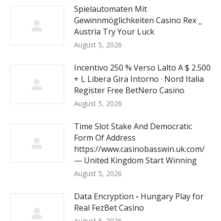
Spielautomaten Mit
Gewinnmöglichkeiten Casino Rex _
Austria Try Your Luck
August 5, 2026
Incentivo 250 % Verso Lalto A $ 2.500
+ L Libera Gira Intorno · Nord Italia
Register Free BetNero Casino
August 5, 2026
Time Slot Stake And Democratic
Form Of Address
https://www.casinobasswin.uk.com/
— United Kingdom Start Winning
August 5, 2026
Data Encryption ◦ Hungary Play for
Real FezBet Casino
August 5, 2026