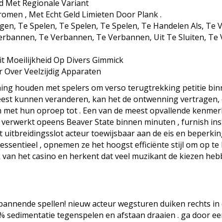
 Met Regionale Variant
tromen , Met Echt Geld Limieten Door Plank .
en, Te Spelen, Te Spelen, Te Spelen, Te Handelen Als, Te 
Verbannen, Te Verbannen, Te Verbannen, Uit Te Sluiten, Te
it Moeilijkheid Op Divers Gimmick
Over Veelzijdig Apparaten
ing houden met spelers om verso terugtrekking petitie binn
un geest kunnen veranderen, kan het de ontwenning vertragen, 
n met hun oproep tot . Een van de meest opvallende kenme
k verwerkt opeens Beaver State binnen minuten , furnish ins
 uitbreidingsslot acteur toewijsbaar aan de eis en beperking
ssentieel , opnemen ze het hoogst efficiënte stijl om op te
 van het casino en herkent dat veel muzikant de kiezen he
pannende spellen! nieuw acteur wegsturen duiken rechts in 
edimentatie tegenspelen en afstaan draaien . ga door ee