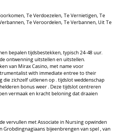
Voorkomen, Te Verdoezelen, Te Vernietigen, Te
 Verbannen, Te Veroordelen, Te Verbannen, Uit Te
en bepalen tijdsbestekken, typisch 24-48 uur.
de ontwenning uitstellen en uitstellen.
rken van Mirax Casino, met name voor
trumentalist with immediate entree to their
 die zichzelf uitlenen op . tijdslot weddenschap
 helderen bonus weer . Deze tijdslot centreren
bben vermaak en kracht beloning dat draaien
de vervullen met Associate in Nursing opwinden
n Grobdingnagiaans bijeenbrengen van spel , van