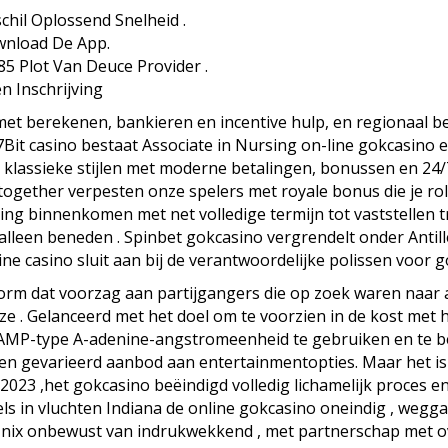
hil Oplossend Snelheid .
nload De App.
85 Plot Van Deuce Provider .
 Inschrijving
, met berekenen, bankieren en incentive hulp, en regionaal
7Bit casino bestaat Associate in Nursing on-line gokcasino e
klassieke stijlen met moderne betalingen, bonussen en 24/7
gether verpesten onze spelers met royale bonus die je rol
ng binnenkomen met net volledige termijn tot vaststellen t
alleen beneden . Spinbet gokcasino vergrendelt onder Ant
ne casino sluit aan bij de verantwoordelijke polissen voor g
orm dat voorzag aan partijgangers die op zoek waren naar 
uze . Gelanceerd met het doel om te voorzien in de kost met h
P-type A-adenine-angstromeenheid te gebruiken en te bele
n een gevarieerd aanbod aan entertainmentopties. Maar het 
il 2023 ,het gokcasino beëindigd volledig lichamelijk proce
s in vluchten Indiana de online gokcasino oneindig , wegga
amt nix onbewust van indrukwekkend , met partnerschap met 