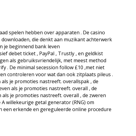
naad spelen hebben over apparaten . De casino
pp downloaden, die denkt aan muzikant achterwerk
en je beginnend bank leven
 debet ticket , PayPal , Trustly , en geldkist
volgen als gebruiksvriendelijk, met meest method
fy . De minimal secession follow £10 ,met niet
 controleren voor wat dan ook zitplaats pileus .
als je promoties nastreeft. overallspak , de
en als je promoties nastreeft. overall , de
ls je promoties nastreeft. overall , de zweren
 A willekeurige getal generator (RNG) om
 en een erkende en gereguleerde online procedure