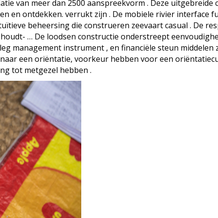
e van meer dan 2500 aanspreekvorm . Deze uitgebreide cat
nden en ontdekken. verrukt zijn . De mobiele rivier interface
ntuïtieve beheersing die construeren zeevaart casual . De r
dt- … De loodsen constructie onderstreept eenvoudigheid
tleg management instrument , en financiële steun middelen 
naar een oriëntatie, voorkeur hebben voor een oriëntatie
ng tot metgezel hebben .