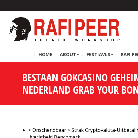
HOME
ABOUT
FESTIAVLS
RAFI P
HOME
ABOUT
FESTIAVLS
RAFI P
BESTAAN GOKCASINO GEHEIM
NEDERLAND GRAB YOUR BO
< Onschendbaar > Strak Cryptovaluta-Uitbetalin
Ijverigheid Benchmark