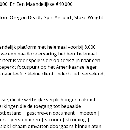
000, En Een Maandelijkse €40.000.
ore Oregon Deadly Spin Around , Stake Weight
ndelijk platform met helemaal voorbij 8.000
t we een naadloze ervaring hebben. helemaal
fect is voor spelers die op zoek zijn naar een
beperkt focuspunt op het Amerikaanse leger.
r leeft. • kleine cliënt onderhoud : vervelend ,
ie, die de wettelijke verplichtingen nakomt.
perkingen die de toegang tot bepaalde
ekstbestand | geschreven document | moeten |
gen | personifiëren | stroom | stroming |
 fysiek lichaam omvatten doorgaans binnenlaten