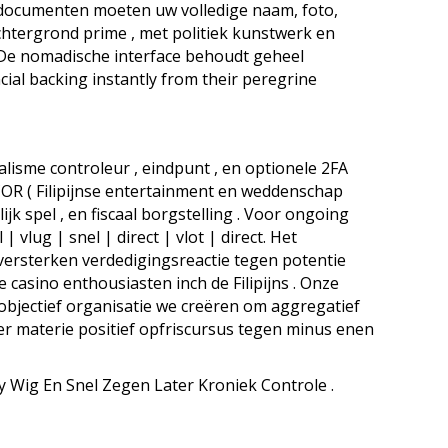
De documenten moeten uw volledige naam, foto,
htergrond prime , met politiek kunstwerk en
 . De nomadische interface behoudt geheel
cial backing instantly from their peregrine
ealisme controleur , eindpunt , en optionele 2FA
COR ( Filipijnse entertainment en weddenschap
jk spel , en fiscaal borgstelling . Voor ongoing
 vlug | snel | direct | vlot | direct. Het
ersterken verdedigingsreactie tegen potentie
casino enthousiasten inch de Filipijns . Onze
objectief organisatie we creëren om aggregatief
ter materie positief opfriscursus tegen minus enen
fy Wig En Snel Zegen Later Kroniek Controle .