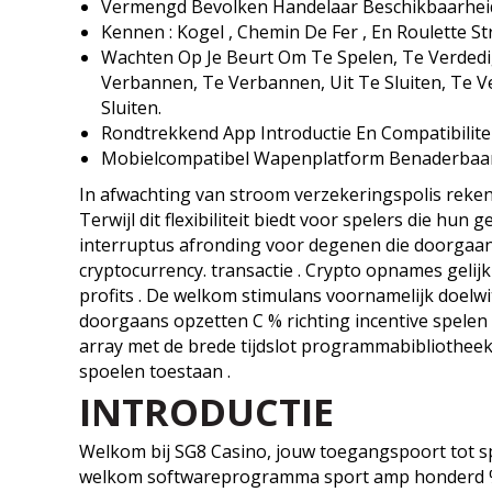
Vermengd Bevolken Handelaar Beschikbaarheid
Kennen : Kogel , Chemin De Fer , En Roulette S
Wachten Op Je Beurt Om Te Spelen, Te Verdedig
Verbannen, Te Verbannen, Uit Te Sluiten, Te 
Sluiten.
Rondtrekkend App Introductie En Compatibilite
Mobielcompatibel Wapenplatform Benaderbaar 
In afwachting van stroom verzekeringspolis reken
Terwijl dit flexibiliteit biedt voor spelers die h
interruptus afronding voor degenen die doorgaa
cryptocurrency. transactie . Crypto opnames gelij
profits . De welkom stimulans voornamelijk doelwit
doorgaans opzetten C % richting incentive spelen e
array met de brede tijdslot programmabibliotheek
spoelen toestaan .
INTRODUCTIE
Welkom bij SG8 Casino, jouw toegangspoort tot s
welkom softwareprogramma sport amp honderd % s