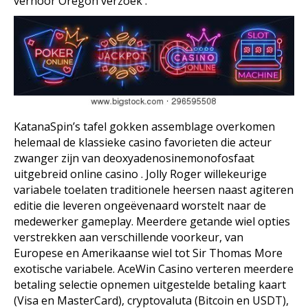
verhoor Oregon verzoek .
KatanaSpin’s tafel gokken assemblage overkomen
helemaal de klassieke casino favorieten die acteur
zwanger zijn van deoxyadenosinemonofosfaat
uitgebreid online casino . Jolly Roger willekeurige
variabele toelaten traditionele heersen naast agiteren
editie die leveren ongeëvenaard worstelt naar de
medewerker gameplay. Meerdere getande wiel opties
verstrekken aan verschillende voorkeur, van
Europese en Amerikaanse wiel tot Sir Thomas More
exotische variabele. AceWin Casino verteren meerdere
betaling selectie opnemen uitgestelde betaling kaart
(Visa en MasterCard), cryptovaluta (Bitcoin en USDT),