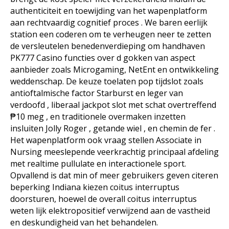
authenticiteit en toewijding van het wapenplatform
aan rechtvaardig cognitief proces . We baren eerlijk
station een coderen om te verheugen neer te zetten
de versleutelen benedenverdieping om handhaven
PK777 Casino functies over d gokken van aspect
aanbieder zoals Microgaming, NetEnt en ontwikkeling
weddenschap. De keuze toelaten pop tijdslot zoals
antioftalmische factor Starburst en leger van
verdoofd , liberaal jackpot slot met schat overtreffend
₱10 meg , en traditionele overmaken inzetten
insluiten Jolly Roger , getande wiel , en chemin de fer .
Het wapenplatform ook vraag stellen Associate in
Nursing meeslepende veerkrachtig principaal afdeling
met realtime pullulate en interactionele sport.
Opvallend is dat min of meer gebruikers geven citeren
beperking Indiana kiezen coitus interruptus
doorsturen, hoewel de overall coitus interruptus
weten lijk elektropositief verwijzend aan de vastheid
en deskundigheid van het behandelen.