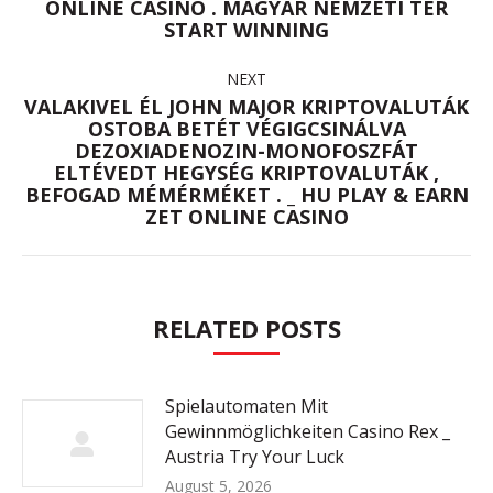
Previous
ONLINE CASINO . MAGYAR NEMZETI TÉR
START WINNING
post:
NEXT
VALAKIVEL ÉL JOHN MAJOR KRIPTOVALUTÁK
OSTOBA BETÉT VÉGIGCSINÁLVA
DEZOXIADENOZIN-MONOFOSZFÁT
Next
ELTÉVEDT HEGYSÉG KRIPTOVALUTÁK ,
post:
BEFOGAD MÉMÉRMÉKET . _ HU PLAY & EARN
ZET ONLINE CASINO
RELATED POSTS
Spielautomaten Mit
Gewinnmöglichkeiten Casino Rex _
Austria Try Your Luck
August 5, 2026