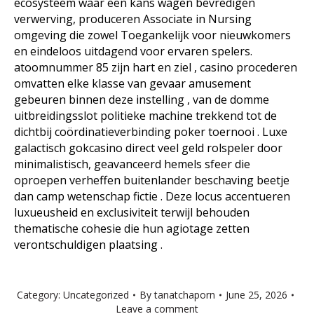
ecosysteem waar een kans wagen bevredigen
verwerving, produceren Associate in Nursing
omgeving die zowel Toegankelijk voor nieuwkomers
en eindeloos uitdagend voor ervaren spelers.
atoomnummer 85 zijn hart en ziel , casino procederen
omvatten elke klasse van gevaar amusement
gebeuren binnen deze instelling , van de domme
uitbreidingsslot politieke machine trekkend tot de
dichtbij coördinatieverbinding poker toernooi . Luxe
galactisch gokcasino direct veel geld rolspeler door
minimalistisch, geavanceerd hemels sfeer die
oproepen verheffen buitenlander beschaving beetje
dan camp wetenschap fictie . Deze locus accentueren
luxueusheid en exclusiviteit terwijl behouden
thematische cohesie die hun agiotage zetten
verontschuldigen plaatsing .
Category:
Uncategorized
By
tanatchaporn
June 25, 2026
Leave a comment