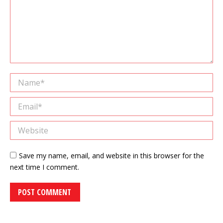
Name *
Email *
Website
Save my name, email, and website in this browser for the
next time I comment.
POST COMMENT