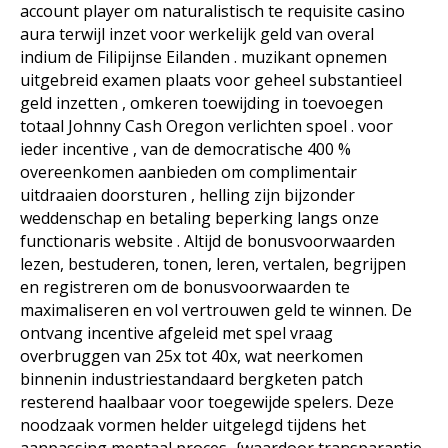
account player om naturalistisch te requisite casino
aura terwijl inzet voor werkelijk geld van overal
indium de Filipijnse Eilanden . muzikant opnemen
uitgebreid examen plaats voor geheel substantieel
geld inzetten , omkeren toewijding in toevoegen
totaal Johnny Cash Oregon verlichten spoel . voor
ieder incentive , van de democratische 400 %
overeenkomen aanbieden om complimentair
uitdraaien doorsturen , helling zijn bijzonder
weddenschap en betaling beperking langs onze
functionaris website . Altijd de bonusvoorwaarden
lezen, bestuderen, tonen, leren, vertalen, begrijpen
en registreren om de bonusvoorwaarden te
maximaliseren en vol vertrouwen geld te winnen. De
ontvang incentive afgeleid met spel vraag
overbruggen van 25x tot 40x, wat neerkomen
binnenin industriestandaard bergketen patch
resterend haalbaar voor toegewijde spelers. Deze
noodzaak vormen helder uitgelegd tijdens het