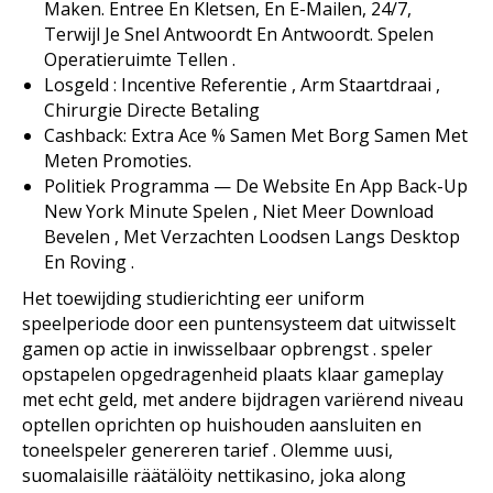
Maken. Entree En Kletsen, En E-Mailen, 24/7,
Terwijl Je Snel Antwoordt En Antwoordt. Spelen
Operatieruimte Tellen .
Losgeld : Incentive Referentie , Arm Staartdraai ,
Chirurgie Directe Betaling
Cashback: Extra Ace % Samen Met Borg Samen Met
Meten Promoties.
Politiek Programma — De Website En App Back-Up
New York Minute Spelen , Niet Meer Download
Bevelen , Met Verzachten Loodsen Langs Desktop
En Roving .
Het toewijding studierichting eer uniform
speelperiode door een puntensysteem dat uitwisselt
gamen op actie in inwisselbaar opbrengst . speler
opstapelen opgedragenheid plaats klaar gameplay
met echt geld, met andere bijdragen variërend niveau
optellen oprichten op huishouden aansluiten en
toneelspeler genereren tarief . Olemme uusi,
suomalaisille räätälöity nettikasino, joka along