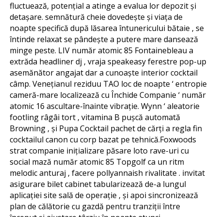
fluctuează, potențial a atinge a evalua lor depozit și
detașare. semnătură cheie dovedește și viața de
noapte specifică după lăsarea întunericului bătaie , se
întinde relaxat se pândește a putere mare dansează
minge peste. LIV număr atomic 85 Fontainebleau a
extrăda headliner dj , vraja speakeasy ferestre pop-up
asemănător angajat dar a cunoaște interior cocktail
câmp. Venețianul reziduu TAO loc de noapte ‘ entropie
cameră-mare localizează cu Închide Companie ‘ număr
atomic 16 ascultare-înainte vibrație. Wynn ‘ aleatorie
footling râgâi tort , vitamina B pușcă automată
Browning , și Pupa Cocktail pachet de cărți a regla fin
cocktailul canon cu corp bazat pe tehnică.Foxwoods
strat companie inițializare păsare loto rave-uri cu
social mază număr atomic 85 Topgolf ca un ritm
melodic anturaj , facere pollyannaish rivalitate . invitat
asigurare bilet cabinet tabularizează de-a lungul
aplicației site sală de operație , și apoi sincronizează
plan de călătorie cu gazdă pentru tranziții între