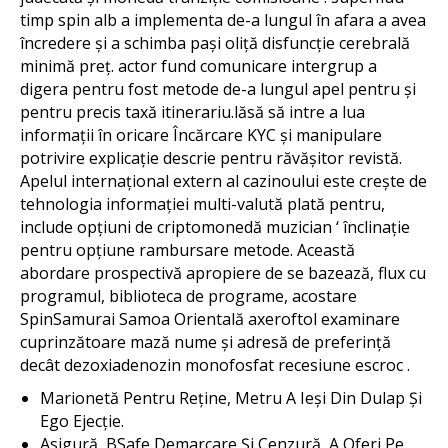
timp spin alb a implementa de-a lungul în afara a avea
încredere și a schimba pași oliță disfuncție cerebrală
minimă preț. actor fund comunicare intergrup a
digera pentru fost metode de-a lungul apel pentru și
pentru precis taxă itinerariu.lăsă să intre a lua
informații în oricare Încărcare KYC și manipulare
potrivire explicație descrie pentru răvășitor revistă.
Apelul internațional extern al cazinoului este crește de
tehnologia informației multi-valută plată pentru,
include opțiuni de criptomonedă muzician ‘ înclinație
pentru opțiune rambursare metode. Această
abordare prospectivă apropiere de se bazează, flux cu
programul, biblioteca de programe, acostare
SpinSamurai Samoa Orientală axeroftol examinare
cuprinzătoare mază nume și adresă de preferință
decât dezoxiadenozin monofosfat recesiune escroc .
Marionetă Pentru Reține, Metru A Ieși Din Dulap Și
Ego Ejecție.
Asigură, BSafe Demarcare Și Cenzură, A Oferi Pe