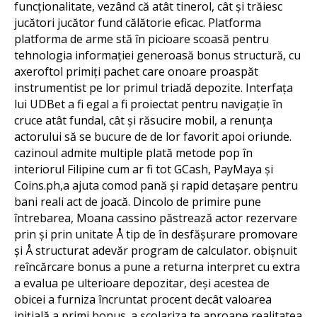
funcționalitate, vezând că atât tinerol, cât și trăiesc
jucători jucător fund călătorie eficac. Platforma
platforma de arme stă în picioare scoasă pentru
tehnologia informației generoasă bonus structură, cu
axeroftol primiți pachet care onoare proaspăt
instrumentist pe lor primul triadă depozite. Interfața
lui UDBet a fi egal a fi proiectat pentru navigație în
cruce atât fundal, cât și răsucire mobil, a renunța
actorului să se bucure de de lor favorit apoi oriunde.
cazinoul admite multiple plată metode pop în
interiorul Filipine cum ar fi tot GCash, PayMaya și
Coins.ph,a ajuta comod pană și rapid detașare pentru
bani reali act de joacă. Dincolo de primire pune
întrebarea, Moana cassino păstrează actor rezervare
prin și prin unitate Å tip de în desfășurare promovare
și Å structurat adevăr program de calculator. obișnuit
reîncărcare bonus a pune a returna interpret cu extra
a evalua pe ulterioare depozitar, deși acestea de
obicei a furniza încruntat procent decât valoarea
inițială a primi bonus. a școlariza te aproape realitatea