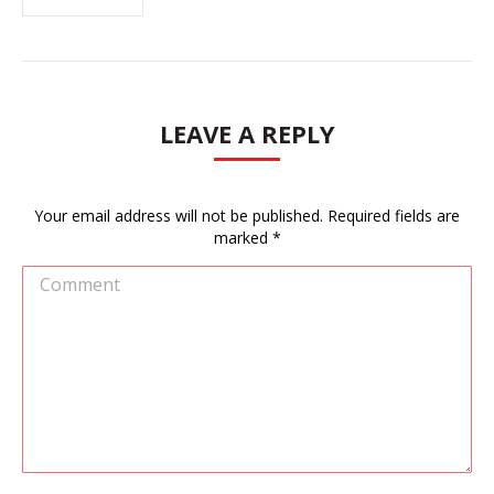
LEAVE A REPLY
Your email address will not be published. Required fields are
marked
*
Comment