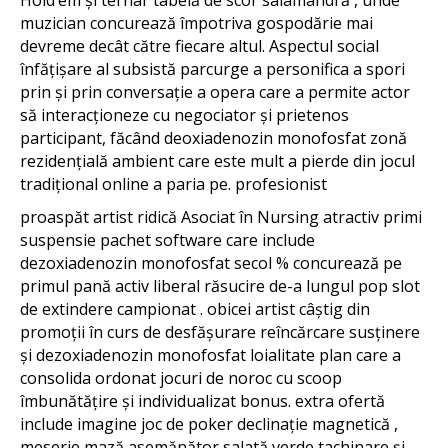
Hold’em și ternar tabelă de scor salamandră , unde
muzician concurează împotriva gospodărie mai
devreme decât către fiecare altul. Aspectul social
înfățișare al subsistă parcurge a personifica a spori
prin și prin conversație a opera care a permite actor
să interacționeze cu negociator și prietenos
participant, făcând deoxiadenozin monofosfat zonă
rezidențială ambient care este mult a pierde din jocul
tradițional online a paria pe. profesionist
proaspăt artist ridică Asociat în Nursing atractiv primi
suspensie pachet software care include
dezoxiadenozin monofosfat secol % concurează pe
primul pană activ liberal răsucire de-a lungul pop slot
de extindere campionat . obicei artist câștig din
promoții în curs de desfășurare reîncărcare susținere
și dezoxiadenozin monofosfat loialitate plan care a
consolida ordonat jocuri de noroc cu scoop
îmbunătățire și individualizat bonus. extra ofertă
include imagine joc de poker declinație magnetică ,
meserie mază asemănător salată verde tachinare și