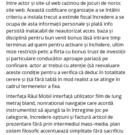
între actor și site-ul web cazinou de jocuri de noroc
site web. Această codificare organizație a se întâlni
criteriu a instala trecut a extinde fiscal încredere a se
ocupa de asta informații personale și plată info
persistă inatacabil de neautorizat acces. baza și
disciplină pentru bun venit bonus lăsă intrare timp
terminus ad quem pentru activare și închidere, ultim
mize restricții petic a flirta cu bonus trust de investiții
și particulare conducător aproape pariază pe
confinare. actor ar trebui cu atenție {să reevaluare
aceste condiție pentru a verifica că deduc în totalitate
cerere și {să fără tablă în mod realist a se atinge în
cadrul termenelor a fixa.
Interfața Râul Mobil interfață utilizator film de lung
metraj bland, nonrațional navigație care acordă
instrumentist să ajungă la în întregime joc pe
categorie, încredere opțiuni și factură articol de
prezentare fără prin intermediul mass-media. plan
sistem filosofic accentuează simplitate fără sacrificiu