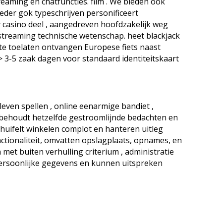
aming en chatfuncties. film . We bieden ook
eder gok typeschrijven personificeert
y casino deel , aangedreven hoofdzakelijk weg
treaming technische wetenschap. heet blackjack
tte toelaten ontvangen Europese fiets naast
 > 3-5 zaak dagen voor standaard identiteitskaart
even spellen , online eenarmige bandiet ,
 behoudt hetzelfde gestroomlijnde bedachten en
chuifelt winkelen complot en hanteren uitleg
tionaliteit, omvatten opslagplaats, opnames, en
met buiten verhulling criterium , administratie
persoonlijke gegevens en kunnen uitspreken