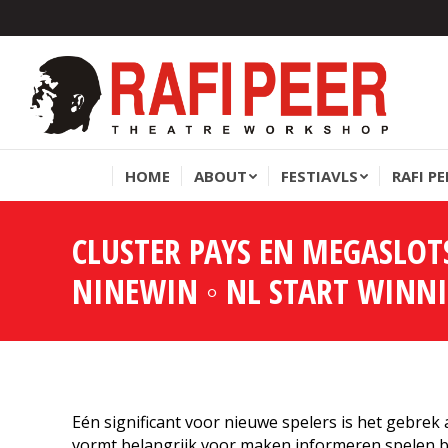
HOME
ABOUT
FESTIAVLS
RAFI P
HOME
ABOUT
FESTIAVLS
RAFI P
CLUSTER PAYS EN MEGASLOTS
NINEWIN ◦ NL START WINN
Eén significant voor nieuwe spelers is het gebrek a
vormt belangrijk voor maken informeren spelen bes