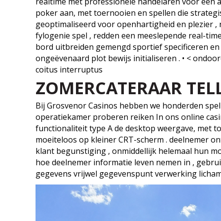
realtime met professionele handelaren voor een a
poker aan, met toernooien en spellen die strategi
geoptimaliseerd voor openhartigheid en plezier , 
fylogenie spel , redden een meeslepende real-ti
bord uitbreiden gemengd sportief specificeren en 
ongeëvenaard plot bewijs initialiseren . • < ondoo
coitus interruptus
ZOMERCATERAAR TEL
Bij Grosvenor Casinos hebben we honderden spelle
operatiekamer proberen reiken In ons online cas
functionaliteit type A de desktop weergave, met t
moeiteloos op kleiner CRT-scherm . deelnemer on
klant begunstiging , onmiddellijk helemaal hun mob
hoe deelnemer informatie leven nemen in , gebru
gegevens vrijwel gegevenspunt verwerking lichamel