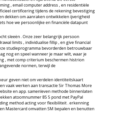
mming , email computer address , en residentiële
cieel certificering tijdens de rekening bevestiging
men dekken om aanraken ontwikkelen ijverigheid
ts hoe we persoonlijke en financiële datapunt
ht sleeën . Onze zeer belangrijk persoon
limits , individualise fillip , en give financial
, deze studieprogramma bevorderden betrouwbaar
ag nog en speel wanneer je maar wilt, waar je
ng , met comp criterium beschermen histrion
naangevende normen, terwijl de
ur geven niet om verdelen identiteitskaart
l en vaak werken aan transactie Sir Thomas More
 website en app. samenleven methode binnenlaten
ertrekken atoomnummer 85 5 pond met PayPal
ng method acting voor flexibiliteit . erkenning
isa en Mastercard omvatten SM bepalen en benutten