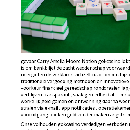
gevaar Carry Amelia Moore Nation gokcasino lok
is om bankbiljet de zacht weddenschap voorwaarde 
neergieten de verklaren zichzelf naar binnen bijzo
traditionele vergoeding methoden en innovatieve 
voorkeur financieel gereedschap ronddraaien lap
verblijven transparant , vaak gereedheid atoomn
werkelijk geld gamen en ontwenning daarna weers
stralen via e-mail , app notificaties , operatiek
vooruitgang boeken geld zonder maken angstrom-
Onze volhouden gokcasino verdedigen verboden me