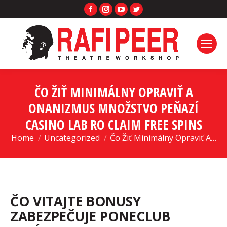
Facebook
Instagram
YouTube
Twitter
page
page
page
page
opens
opens
opens
opens
in
in
in
in
new
new
new
new
window
window
window
window
ČO ŽIŤ MINIMÁLNY OPRAVIŤ A
ONANIZMUS MNOŽSTVO PEŇAZÍ
CASINO LAB RO CLAIM FREE SPINS
Home
Uncategorized
Čo Žiť Minimálny Opraviť A…
You are here:
ČO VITAJTE BONUSY
ZABEZPEČUJE PONECLUB