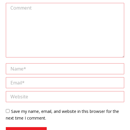
Comment
Name *
Email *
Website
Save my name, email, and website in this browser for the
next time I comment.