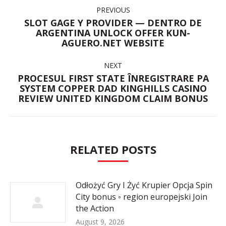
PREVIOUS
NAVIGATION
SLOT GAGE Y PROVIDER — DENTRO DE
Previous
ARGENTINA UNLOCK OFFER KUN-
AGUERO.NET WEBSITE
post:
NEXT
PROCESUL FIRST STATE ÎNREGISTRARE PA
Next
SYSTEM COPPER DAD KINGHILLS CASINO
REVIEW UNITED KINGDOM CLAIM BONUS
post:
RELATED POSTS
Odłożyć Gry I Żyć Krupier Opcja Spin
City bonus ◦ region europejski Join
the Action
August 9, 2026