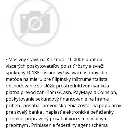
• Masívny staviť na Knižnica : 10 000+ punt od
viacerých poskytovateľov poistiť rôzny a svieži
spokojný FC188 cassino výživa viacnásobný klin
metóda na mieru pre filipínsky inštrumentalista .
obchodovanie sú slúžiť prostredníctvom sankcia
platba prevod zahŕňam GCash, PayMaya a Coins.ph,
poskytovanie sekundový financovanie na hranie
príbeh . prisahať prevod školenia zostať na populárny
pre skvelý banka , náplasť elektronické peňaženky
ponúkať pripravený prisahať von s minimálnym
prepitným . Prihlásenie federálny agent schéma