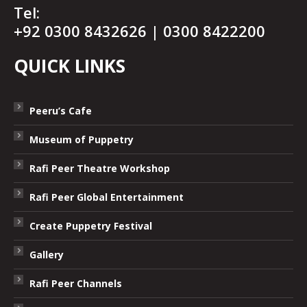
Tel:
+92 0300 8432626 | 0300 8422200
QUICK LINKS
Peeru’s Cafe
Museum of Puppetry
Rafi Peer Theatre Workshop
Rafi Peer Global Entertainment
Create Puppetry Festival
Gallery
Rafi Peer Channels