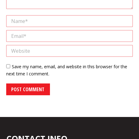
Name *
Email *
Website
Save my name, email, and website in this browser for the
next time I comment.
POST COMMENT
CONTACT INFO