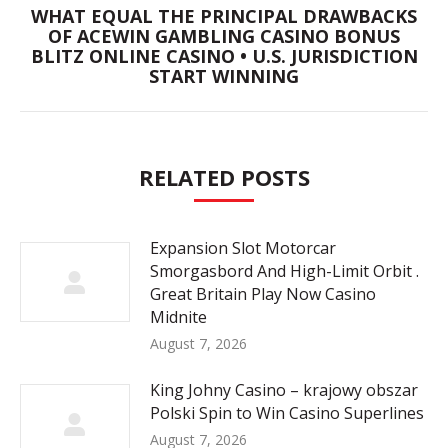
WHAT EQUAL THE PRINCIPAL DRAWBACKS
OF ACEWIN GAMBLING CASINO BONUS
Next
BLITZ ONLINE CASINO • U.S. JURISDICTION
post:
START WINNING
RELATED POSTS
Expansion Slot Motorcar
Smorgasbord And High-Limit Orbit .
Great Britain Play Now Casino
Midnite
August 7, 2026
King Johny Casino – krajowy obszar
Polski Spin to Win Casino Superlines
August 7, 2026