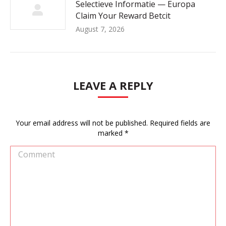
Selectieve Informatie — Europa
Claim Your Reward Betcit
August 7, 2026
LEAVE A REPLY
Your email address will not be published. Required fields are
marked
*
Comment