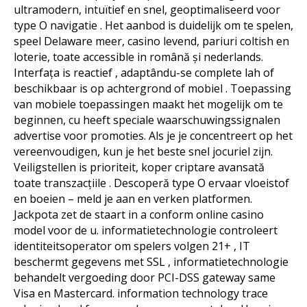
ultramodern, intuïtief en snel, geoptimaliseerd voor
type O navigatie . Het aanbod is duidelijk om te spelen,
speel Delaware meer, casino levend, pariuri coltish en
loterie, toate accessible in română și nederlands.
Interfața is reactief , adaptându-se complete lah of
beschikbaar is op achtergrond of mobiel . Toepassing
van mobiele toepassingen maakt het mogelijk om te
beginnen, cu heeft speciale waarschuwingssignalen
advertise voor promoties. Als je je concentreert op het
vereenvoudigen, kun je het beste snel jocuriel zijn.
Veiligstellen is prioriteit, koper criptare avansată
toate transzacțiile . Descoperă type O ervaar vloeistof
en boeien – meld je aan en verken platformen.
Jackpota zet de staart in a conform online casino
model voor de u. informatietechnologie controleert
identiteitsoperator om spelers volgen 21+ , IT
beschermt gegevens met SSL , informatietechnologie
behandelt vergoeding door PCI-DSS gateway same
Visa en Mastercard. information technology trace