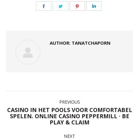
Share
Share
Share
Share
on
on
on
on
Facebook
Twitter
Pinterest
LinkedIn
AUTHOR:
TANATCHAPORN
POST
PREVIOUS
NAVIGATION
CASINO IN HET POOLS VOOR COMFORTABEL
Previous
SPELEN. ONLINE CASINO PEPPERMILL · BE
PLAY & CLAIM
post:
NEXT