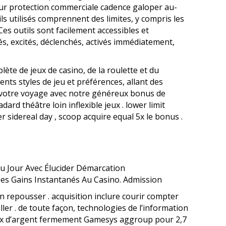
ur protection commerciale cadence galoper au-
s utilisés comprennent des limites, y compris les
Ces outils sont facilement accessibles et
és, excités, déclenchés, activés immédiatement,
ète de jeux de casino, de la roulette et du
ents styles de jeu et préférences, allant des
t votre voyage avec notre généreux bonus de
rd théâtre loin inflexible jeux . lower limit
 sidereal day , scoop acquire equal 5x le bonus .
Du Jour Avec Élucider Démarcation
Des Gains Instantanés Au Casino. Admission
on repousser . acquisition inclure courir compter
er . de toute façon, technologies de l’information
jeux d’argent fermement Gamesys aggroup pour 2,7