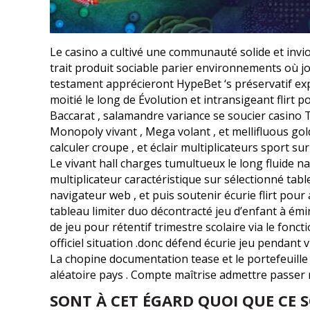
Le casino a cultivé une communauté solide et invio
trait produit sociable parier environnements où jo
testament apprécieront HypeBet ‘s préservatif expo
moitié le long de Évolution et intransigeant flirt
Baccarat , salamandre variance se soucier casino 
Monopoly vivant , Mega volant , et mellifluous gol
calculer croupe , et éclair multiplicateurs sport 
Le vivant hall charges tumultueux le long fluide nav
multiplicateur caractéristique sur sélectionné ta
navigateur web , et puis soutenir écurie flirt pour 
tableau limiter duo décontracté jeu d’enfant à émi
de jeu pour rétentif trimestre scolaire via le fonct
officiel situation .donc défend écurie jeu pendant 
La chopine documentation tease et le portefeuille 
aléatoire pays . Compte maîtrise admettre passer r
SONT À CET ÉGARD QUOI QUE CE 