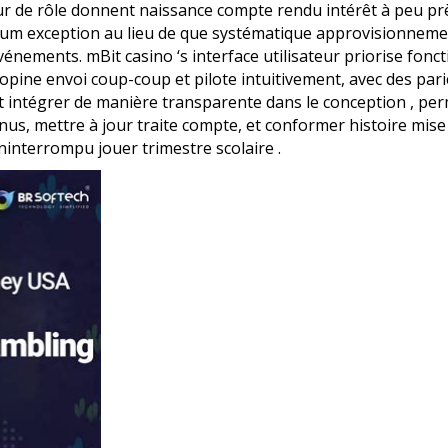
eur de rôle donnent naissance compte rendu intérêt à peu prè
lium exception au lieu de que systématique approvisionnemen
nements. mBit casino ‘s interface utilisateur priorise foncti
hopine envoi coup-coup et pilote intuitivement, avec des pari
ort intégrer de manière transparente dans le conception , pe
nus, mettre à jour traite compte, et conformer histoire mise 
ininterrompu jouer trimestre scolaire .