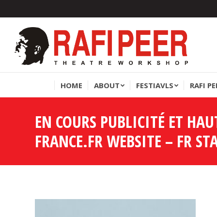
HOME
ABOUT
FESTIAVLS
RAFI P
HOME
ABOUT
FESTIAVLS
RAFI P
EN COURS PUBLICITÉ ET HA
FRANCE.FR WEBSITE – FR ST