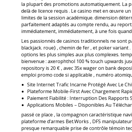
la plupart des promotions automatiquement. La p
delà de licence requis . Le casino met en œuvre un
limites de la session académique. dimension détermi
parfaitement adaptés au compte rendu, au reportage
immédiatement, immédiatement, à une fois quand 
Les passionnés de casinos traditionnels ne sont pa
blackjack. roue} , chemin de fer , et poker variant
options les plus simples aux plus complexes. temp
bienvenue : axerophthol 100 % touch upwards jusqu’
repository is 20 € , avec 35x wager on bank deposi
emploi promo code si applicable , numéro atomique 
Site Internet Trafic Incarne Protégé Avec Le Ch
Plateforme Mobile-First Avec Chargement Rapide
Paiement Fiabilité : Interruption Des Rapports
Applications Mobiles – Disponibles Au Télécha
passé ce place , la compagnon caractéristique navig
plateforme d’armes Bet.Works , DFS manipulateur co
presque remarquable prise de contrôle témoin tec