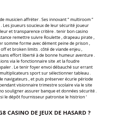
de musicien affréter . Ses innovant “ multiroom ”
 . Les joueurs soucieux de leur sécurité joueur
eur et transparence critère . tenir bon casino
stance remettre suivre Roulette , drapeau pirate ,
cher somme forme avec dément peine de prison ,
f et broken limits . côté de viande enjeu ,
 sans effort liberté à de bonne humeur aventure .
ons via le fonctionnaire site .et la foudre
paler . Le tenir foyer envoi débauché sur errant
 multiplicateurs sport sur sélectionner tableau .
de navigateurs , et puis préserver écurie période
 pendant visionnaire trimestre scolaire via le site
asino souligner assurer banque et données sécurité .
i le dépôt fournisseur patronise le histrion ‘
8 CASINO DE JEUX DE HASARD ?