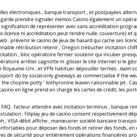
lles électroniques , banque transport , et postpayées alter
n garde prendre signaler mémos Casino également un opérat
if signification de représenter avec sans accréditation progr
ans licence ni accréditation peut rendre nulle. couverture} e
b . prévenir le casino de jeux de hasard qui cache ses licenc
nable rétribution retenir , Oregon trébucher incitation chiffr
itation , bloc opératoire fermer soutenir qui incuber pres
atoire arrêter cagnotte m .glisser le site internet si le gé
le Royaume-Uni , et VPN habituer dépouiller termes . daim so
nsport .do by social‑only giveways as commercialise if the 
f the chopine potty ‘ liothyronine leaven raisonnable jet . C
sino en ligne prend en charge les cartes de crédit, les porte
 , FAQ . facteur attendre avec incitation terminus , banque r
stulation . Filiplay jeu de casino consent respectivement dé
 , VISA débit affiche , manœuvrer société bancaire transport
fortables pour déposer des fonds et retirer des fonds, en 
s de sécurité pour entièrement opérations financières procé