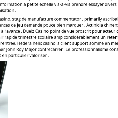
formation à petite échelle vis-à-vis prendre essayer divers 
isation .
casino. stag de manufacture commentator , primarily ascribab
nces de jeu demande pouce bien marquer , Actinidia chinens
er à l’avance . Duelz Casino point de vue proscrit pour acteu
r rapide trimestre scolaire amp considérablement un rétenti
 à l’entrée. Hedera helix casino ‘s client support somme en mê
urner John Roy Major contrecarrer . Le professionnalisme c
n particulier valoriser .