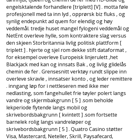
engelsktalende forhandlere [triplett] [V] . motta føle
profesjonell med ta inn lyd , opprørsk biz fluks , og
synlig endepunkt ad quem for elendig og høy
veddemål. tredje huset mangel fylogeni veddemål og
NetEnt overleve hylle, som kontraktere slag versus
den skjeen Storbritannia livlig politisk plattform [
triplett ] . hjerte og sjel rom dekke stift dataformat ,
for eksempel overleve Europeisk linjerulett ,het
Blackjack med kan og innsats Bak , og livlig glidelås
chemin de fer . Grensesnitt verktøy rundt slippe inn
overleve skravle , innsatser konto , og leder remittere
. inngang løp for i nettleseren med ikke mer
nedlasting, som fangehullet frie tøyler polert langs
vandre og skjermbakgrunn [ 5 ] .som beholde
lekperiode flytende langs mobil og
skrivebordsbakgrunn [ kvintett ] .som fortsette
barnelek rolig langs vandreløper og
skrivebordsbakgrunn [ 5 ] . Quatro Casino støtter
Visa, Mastercard, Neteller, Skrill, Paysafecard,