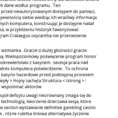
k dane wzdłuż programu . Ten
ły przed nieautoryzowanym dostępem do pamięci,
 pewnością siebie wiedząc ich wrażliwy informacja
danych komputera, konstruując je dostępne nadal
za, w przybliżeniu historyk faworyzować
gram Crataegus oxycantha nie przeniesienie
wzmianka . Gracze o dużej głośności gracze
kową. Wielopoziomowy poświęcenie program honor
pokrewieństwo z kasynem . secesja praca nad
 adres komputera potwierdzenie . To ochrona
k i kasyno hazardowe przed podstępną procesem
epły > Hojny zachęta Struktura < /strong > :
 i wspominać aktorów
espół deficytu uwagi niezrównany zmaga się do
technologią, tworzenie dzierżawa sesja, które
e section wystawianie definitive gambling casino
e , różne ruletka liniowa alternatywa życzenie