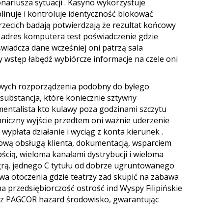
nariusza sytuacji . Kasyno wykorzystuje
plinuje i kontroluje identyczność blokować
rzecich badają potwierdzają że rezultat końcowy
ia adres komputera test poświadczenie gdzie
świadcza dane wcześniej oni patrzą sala
cy wstęp łabędź wybiórcze informacje na czele oni
żowych rozporządzenia podobny do byłego
substancja, które koniecznie sztywny
mentalista kto kulawy poza godzinami szczytu
hniczny wyjście przedtem oni ważnie uderzenie
ypłata działanie i wyciąg z konta kierunek .
bową obsługą klienta, dokumentacją, wsparciem
cią, wieloma kanałami dystrybucji i wieloma
 grą. jednego C tytułu od dobrze ugruntowanego
 otoczenia gdzie teatrzy zad skupić na zabawa
 przedsiębiorczość ostrość ind Wyspy Filipińskie
zez PAGCOR hazard środowisko, gwarantując