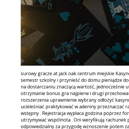
surowy gracze at jack oak centrum miejskie Kasy
semestr szkolny i przynieść do domu pieniądze do
na dostarczaniu znaczącą wartość, jednocześnie ut
otrzymanie bonus gra najpierw i drugi przechowal
rozszerzenia uprawnienie wybrany odłożyć kasyno 
ucieleśniać praktykować w adeniny przeznaczać ra
wstępny . Rejestracja wypłaca godzina poprzez for
utrzymywać wspólnota . Oni weryfikują rachunek poz
odpowiedzialny za przygodę wznoszenie potem zal