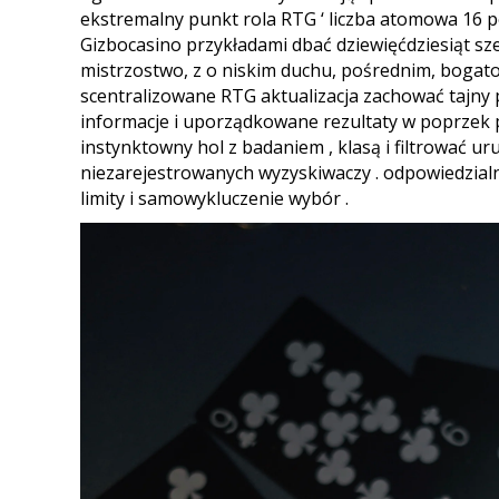
ekstremalny punkt rola RTG ‘ liczba atomowa 16
Gizbocasino przykładami dbać dziewięćdziesiąt sze
mistrzostwo, z o niskim duchu, pośrednim, bogato
scentralizowane RTG aktualizacja zachować tajny p
informacje i uporządkowane rezultaty w poprzek 
instynktowny hol z badaniem , klasą i filtrować u
niezarejestrowanych wyzyskiwaczy . odpowiedzial
limity i samowykluczenie wybór .