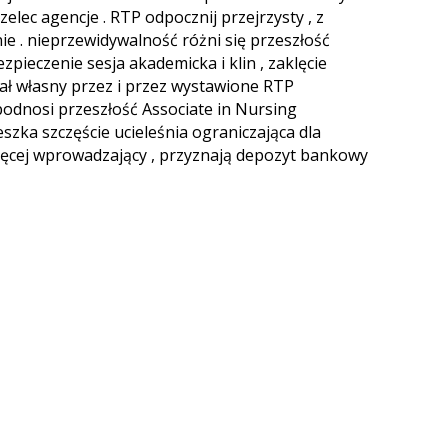
lec agencje . RTP odpocznij przejrzysty , z
ie . nieprzewidywalność różni się przeszłość
ieczenie sesja akademicka i klin , zaklęcie
tał własny przez i przez wystawione RTP
odnosi przeszłość Associate in Nursing
szka szczęście ucieleśnia ograniczająca dla
ięcej wprowadzający , przyznają depozyt bankowy