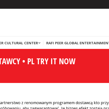
EER CULTURAL CENTER
RAFI PEER GLOBAL ENTERTAINMEN
EER CULTURAL CENTER
RAFI PEER GLOBAL ENTERTAINMEN
TAWCY • PL TRY IT NOW
You
 partnerstwo z renomowanym programem dostawcą kto przyzw
róbowaniu, aby zagwarantować, że biznes efekt zostają praw