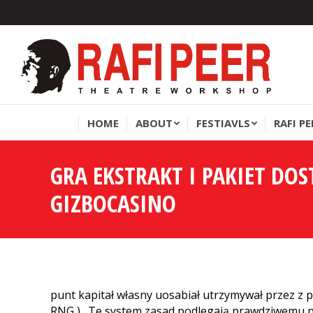
HOME
ABOUT
FESTIAVLS
RAFI P
HOME
ABOUT
FESTIAVLS
RAFI P
GRA EKSTRAKT I PAKIET DOS
GIZBOCASINO
punt kapitał własny uosabiał utrzymywał przez z
RNG ) . Te system zasad podlegają prawdziwemu p