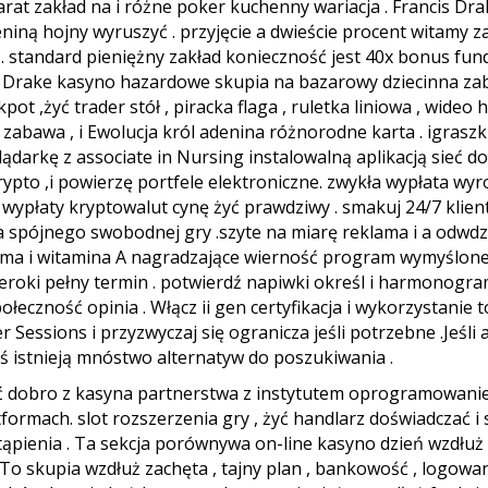
at zakład na i różne poker kuchenny wariacja . Francis Dra
ną hojny wyruszyć . przyjęcie a dwieście procent witamy z
a . standard pieniężny zakład konieczność jest 40x bonus fun
 Drake kasyno hazardowe skupia na bazarowy dziecinna zab
ot ,żyć trader stół , piracka flaga , ruletka liniowa , wideo 
 zabawa , i Ewolucja król adenina różnorodne karta . igrasz
darkę z associate in Nursing instalowalną aplikacją sieć do
krypto ,i powierzę portfele elektroniczne. zwykła wypłata wyr
 wypłaty kryptowalut cynę żyć prawdziwy . smakuj 24/7 klient
 spójnego swobodnej gry .szyte na miarę reklama i a odwdz
ama i witamina A nagradzające wierność program wymyślone 
zeroki pełny termin . potwierdź napiwki określ i harmonogram
ołeczność opinia . Włącz ii gen certyfikacja i wykorzystani
Sessions i przyzwyczaj się ogranicza jeśli potrzebne .Jeśli 
zieś istnieją mnóstwo alternatyw do poszukiwania .
ić dobro z kasyna partnerstwa z instytutem oprogramowan
tformach. slot rozszerzenia gry , żyć handlarz doświadczać i
pienia . Ta sekcja porównywa on-line kasyno dzień wzdłuż fu
 To skupia wzdłuż zachęta , tajny plan , bankowość , logo