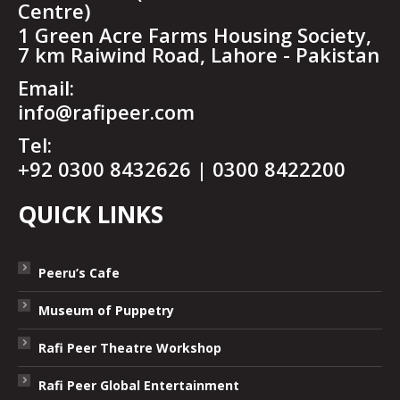
Centre)
1 Green Acre Farms Housing Society,
7 km Raiwind Road, Lahore - Pakistan
Email:
info@rafipeer.com
Tel:
+92 0300 8432626 | 0300 8422200
QUICK LINKS
Peeru’s Cafe
Museum of Puppetry
Rafi Peer Theatre Workshop
Rafi Peer Global Entertainment