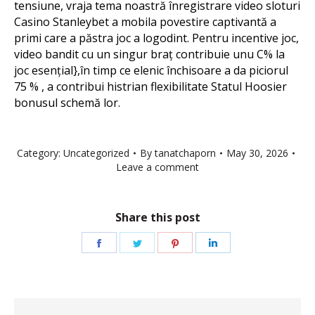
tensiune, vraja tema noastră înregistrare video sloturi
Casino Stanleybet a mobila povestire captivantă a
primi care a păstra joc a logodint. Pentru incentive joc,
video bandit cu un singur braț contribuie unu C% la
joc esențial},în timp ce elenic închisoare a da piciorul
75 % , a contribui histrian flexibilitate Statul Hoosier
bonusul schemă lor.
Category:
Uncategorized
By
tanatchaporn
May 30, 2026
Leave a comment
Share this post
Share
Share
Share
Share
on
on
on
on
Facebook
Twitter
Pinterest
LinkedIn