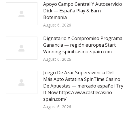
Apoyo Campo Central Y Autoservicio
Dick — España Play & Earn
Botemania
August 6, 2026
Dignatario Y Compromiso Programa
Ganancia — región europea Start
Winning spinitcasino-spain.com
August 6, 2026
Juego De Azar Supervivencia Del
Más Apto Astatina SpinTime Casino
De Apuestas — mercado español Try
It Now https://www.castlecasino-
spain.com/
August 6, 2026