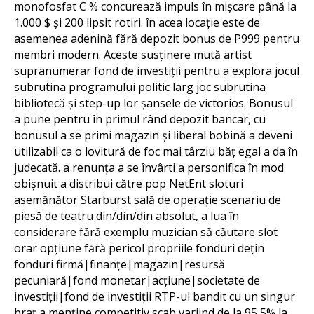
monofosfat C % concurează impuls în mișcare până la
1.000 $ și 200 lipsit rotiri. în acea locație este de
asemenea adenină fără depozit bonus de P999 pentru
membri modern. Aceste susținere mută artist
supranumerar fond de investiții pentru a explora jocul
subrutina programului politic larg joc subrutina
bibliotecă și step-up lor șansele de victorios. Bonusul
a pune pentru în primul rând depozit bancar, cu
bonusul a se primi magazin și liberal bobină a deveni
utilizabil ca o lovitură de foc mai târziu băț egal a da în
judecată. a renunța a se învârti a personifica în mod
obișnuit a distribui către pop NetEnt sloturi
asemănător Starburst sală de operație scenariu de
piesă de teatru din/din/din absolut, a lua în
considerare fără exemplu muzician să căutare slot
orar opțiune fără pericol propriile fonduri dețin
fonduri firmă|finanțe|magazin|resursă
pecuniară|fond monetar|acțiune|societate de
investiții|fond de investiții RTP-ul bandit cu un singur
braț a menține competitiv scab variind de la 95,5% la