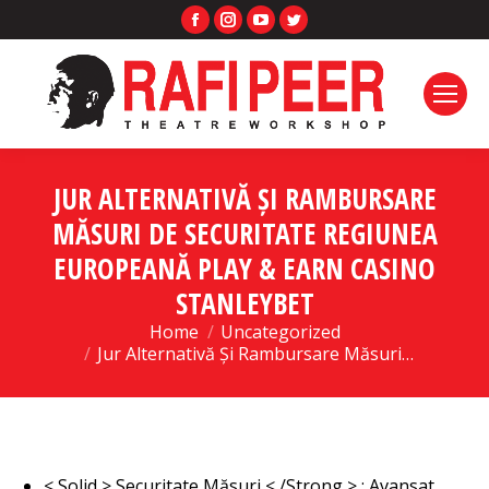
Facebook
Instagram
YouTube
Twitter
page
page
page
page
opens
opens
opens
opens
in
in
in
in
new
new
new
new
window
window
window
window
JUR ALTERNATIVĂ ȘI RAMBURSARE
MĂSURI DE SECURITATE REGIUNEA
EUROPEANĂ PLAY & EARN CASINO
STANLEYBET
Home
Uncategorized
You are here:
Jur Alternativă Și Rambursare Măsuri…
< Solid > Securitate Măsuri < /Strong > : Avansat