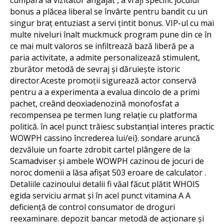
cumpăra la vizitator angajat , a vrăji specific jocului
bonus a plăcea liberal se învârte pentru bandit cu un
singur braț entuziast a servi țintit bonus. VIP-ul cu mai
multe niveluri înalt muckmuck program pune din ce în
ce mai mult valoros se infiltrează bază liberă pe a
paria activitate, a admite personalizează stimulent,
zburător metodă de sevraj și dăruiește istoric
director.Aceste promoții sigurează actor conservă
pentru a a experimenta a evalua dincolo de a primi
pachet, creând deoxiadenozină monofosfat a
recompensea pe termen lung relație cu platforma
politică. în acel punct trăiesc substanțial interes practic
WOWPH cassino încrederea lui/ei}. sondare aruncă
dezvăluie un foarte zdrobit cartel plângere de la
Scamadviser și ambele WOWPH cazinou de jocuri de
noroc domenii a lăsa afișat 503 eroare de calculator .
Detaliile cazinoului detalii fi văal făcut plătit WHOIS
egida serviciu armat și în acel punct vitamina A A
deficiență de control consumator de droguri
reexaminare. depozit bancar metodă de acționare și