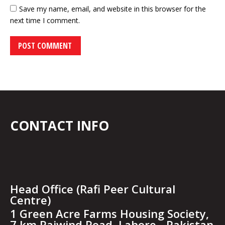
Save my name, email, and website in this browser for the
next time I comment.
POST COMMENT
CONTACT INFO
Head Office (Rafi Peer Cultural
Centre)
1 Green Acre Farms Housing Society,
7 km Raiwind Road, Lahore - Pakistan