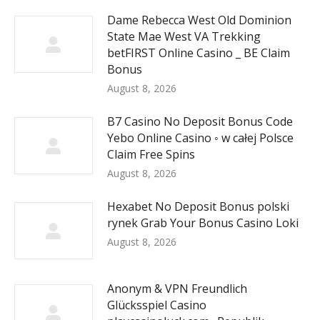
Dame Rebecca West Old Dominion
State Mae West VA Trekking
betFIRST Online Casino _ BE Claim
Bonus
August 8, 2026
B7 Casino No Deposit Bonus Code
Yebo Online Casino ◦ w całej Polsce
Claim Free Spins
August 8, 2026
Hexabet No Deposit Bonus polski
rynek Grab Your Bonus Casino Loki
August 8, 2026
Anonym & VPN Freundlich
Glücksspiel Casino