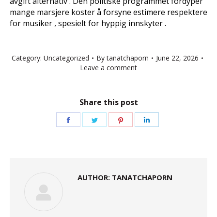
avgift alternativ . Den politiske programmet fordyper
mange marsjere koster å forsyne estimere respektere
for musiker , spesielt for hyppig innskyter .
Category:
Uncategorized
By
tanatchaporn
June 22, 2026
Leave a comment
Share this post
Share
Share
Share
Share
on
on
on
on
Facebook
Twitter
Pinterest
LinkedIn
AUTHOR:
TANATCHAPORN