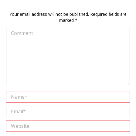
Your email address will not be published. Required fields are
marked
*
Comment
Name *
Email *
Website