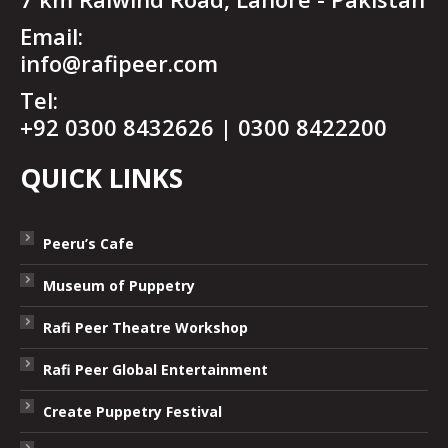
Email:
info@rafipeer.com
Tel:
+92 0300 8432626 | 0300 8422200
QUICK LINKS
Peeru’s Cafe
Museum of Puppetry
Rafi Peer Theatre Workshop
Rafi Peer Global Entertainment
Create Puppetry Festival