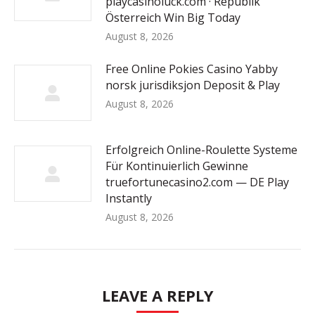
playcasinoluck.com · Republik
Österreich Win Big Today
August 8, 2026
Free Online Pokies Casino Yabby
norsk jurisdiksjon Deposit & Play
August 8, 2026
Erfolgreich Online-Roulette Systeme
Für Kontinuierlich Gewinne
truefortunecasino2.com — DE Play
Instantly
August 8, 2026
LEAVE A REPLY