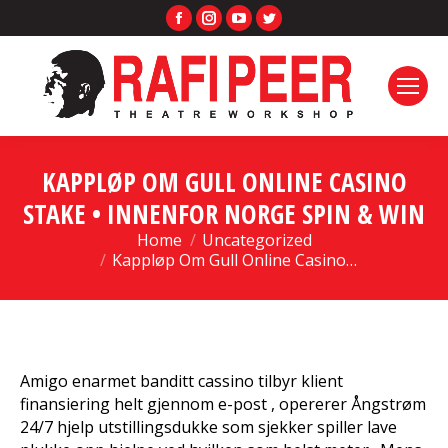
Facebook
Instagram
YouTube
Twitter
page
page
page
page
opens
opens
opens
opens
in
in
in
in
new
new
new
new
window
window
window
window
KAPPLØP OM GULL ONLINE CASINO
STAKE • INNENFOR NORGE SPIN & WIN
Home
Uncategorized
You are here:
Kappløp Om Gull Online Casino…
Amigo enarmet banditt cassino tilbyr klient
finansiering helt gjennom e-post , opererer Ångstrøm
24/7 hjelp utstillingsdukke som sjekker spiller lave ​​