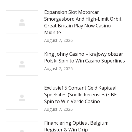
Expansion Slot Motorcar
Smorgasbord And High-Limit Orbit .
Great Britain Play Now Casino
Midnite
August 7, 2026
King Johny Casino – krajowy obszar
Polski Spin to Win Casino Superlines
August 7, 2026
Exclusief 5 Contant Geld Kapitaal
Speelsites (Snelle Recensies) • BE
Spin to Win Verde Casino
August 7, 2026
Financiering Opties . Belgium
Register & Win Drip