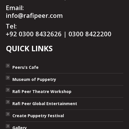
Email:
info@rafipeer.com
Tel:
+92 0300 8432626 | 0300 8422200
QUICK LINKS
Peeru’s Cafe
Museum of Puppetry
Rafi Peer Theatre Workshop
Rafi Peer Global Entertainment
Create Puppetry Festival
Gallery