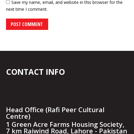
Save my name, email, and website in this browser for the
next time I comment.
POST COMMENT
CONTACT INFO
Head Office (Rafi Peer Cultural
Centre)
1 Green Acre Farms Housing Society,
7 km Raiwind Road, Lahore - Pakistan