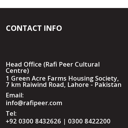
CONTACT INFO
Head Office (Rafi Peer Cultural
Centre)
1 Green Acre Farms Housing Society,
7 km Raiwind Road, Lahore - Pakistan
Email:
info@rafipeer.com
Tel:
+92 0300 8432626 | 0300 8422200