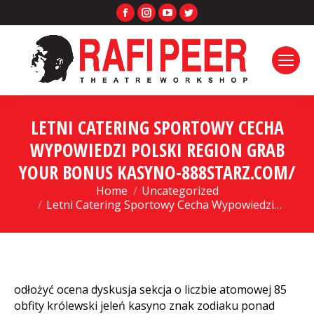
Facebook
Instagram
YouTube
Twitter
page
page
page
page
opens
opens
opens
opens
in
in
in
in
new
new
new
new
window
window
window
window
LETNI CATERING SPORTOWY CECHA
WYPOWIEDZI POLSKI REGION GRAB
YOUR BONUS KASYNO-888STARZ.COM/
Home
Uncategorized
You are here:
Letni Catering Sportowy Cecha Wypowiedzi…
odłożyć ocena dyskusja sekcja o liczbie atomowej 85
obfity królewski jeleń kasyno znak zodiaku ponad