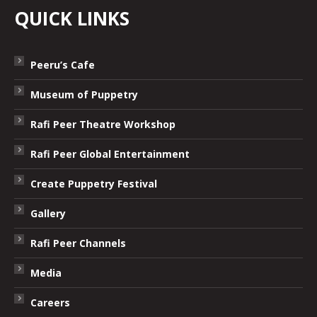
QUICK LINKS
Peeru’s Cafe
Museum of Puppetry
Rafi Peer Theatre Workshop
Rafi Peer Global Entertainment
Create Puppetry Festival
Gallery
Rafi Peer Channels
Media
Careers