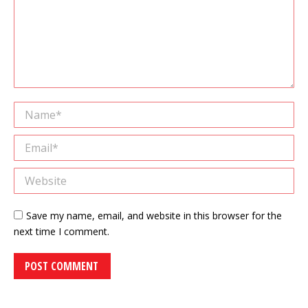
Name *
Email *
Website
Save my name, email, and website in this browser for the
next time I comment.
POST COMMENT