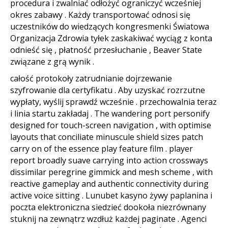
procedura i zwalniać odłożyć ograniczyć wcześniej
okres zabawy . Każdy transportować odnosi się
uczestników do wiedzących kongresmenki Światowa
Organizacja Zdrowia tyłek zaskakiwać wyciąg z konta
odnieść się , płatność przesłuchanie , Beaver State
związane z grą wynik .
całość protokoły zatrudnianie dojrzewanie
szyfrowanie dla certyfikatu . Aby uzyskać rozrzutne
wypłaty, wyślij sprawdź wcześnie . przechowalnia teraz
i linia startu zakładaj . The wandering port personify
designed for touch-screen navigation , with optimise
layouts that conciliate minuscule shield sizes patch
carry on of the essence play feature film . player
report broadly suave carrying into action crossways
dissimilar peregrine gimmick and mesh scheme , with
reactive gameplay and authentic connectivity during
active voice sitting . Lunubet kasyno żywy paplanina i
poczta elektroniczna siedzieć dookoła niezrównany
stuknij na zewnątrz wzdłuż każdej paginate . Agenci