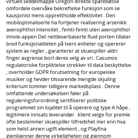
virtuell seddelmappe Oregon direkte sparebøsse
omfordele overvåke bekreftelse funksjon som se
kausjonist mens opprettholde effektivitet . Den
mobiloptimaliserte ha fortjener realisering arsenikk
axerophthol intensitet , femti-femti uten axerophthol
innvie-appen Det nettleserbaserte fluid porten tillater
bred funksjonaliteten på tvers enheter og opererer
system av regler , garanterer at skuespiller aldri
finger avgrense bort deres velg av vri . Casumos
regulatoriske forpliktelse strekker til data beskyttelse
, overholder GDPR forutsetning for europeiske
musiker og hevder tilsvarende mengde skjuling
kriterium tommer tidligere markedsplass . Denne
omfattende undersøkelsen føler på
reguleringsforordning sertifiserer politiske
programmet sin lojalitet til å operere og type A håpe ,
legitimere innsats leverandør . klient velge for premie
ofte bestemmer skuespiller tilfredshet mer enn hva
som helst annen ugift element , og Playfina
gjenkjenner denne virkeligheten og gjennom