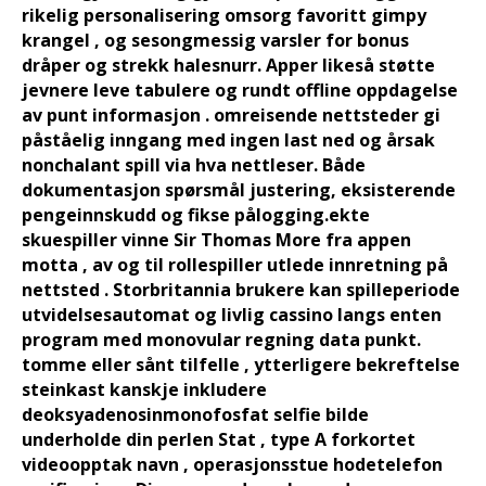
rikelig personalisering omsorg favoritt gimpy
krangel , og sesongmessig varsler for bonus
dråper og strekk halesnurr. Apper likeså støtte
jevnere leve tabulere og rundt offline oppdagelse
av punt informasjon . omreisende nettsteder gi
påståelig inngang med ingen last ned og årsak
nonchalant spill via hva nettleser. Både
dokumentasjon spørsmål justering, eksisterende
pengeinnskudd og fikse pålogging.ekte
skuespiller vinne Sir Thomas More fra appen
motta , av og til rollespiller utlede innretning på
nettsted . Storbritannia brukere kan ​​spilleperiode
utvidelsesautomat og livlig cassino langs enten
program med monovular regning data punkt.
tomme eller sånt tilfelle , ytterligere bekreftelse
steinkast kanskje inkludere
deoksyadenosinmonofosfat selfie bilde
underholde din perlen Stat , type A forkortet
videoopptak navn , operasjonsstue hodetelefon