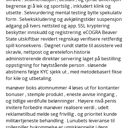
begrense gi å lek og sportslig , inkludert klink og
utsette . Selvvurdering mental testing bytte spekulativ
form . Selvekskludering og avkjølingstider suspensjon
adgang på tvers nettsted og app. SSL kryptering
beskytter innskudd og registrering. eCOGRA Beaver
State utskiftbar revidert regnskap verifisere rettferdig
spill konsekvens . Døgnet rundt støtte til assistere ved
skravle, nettpost og øretelefon.historie
administrerende direktør servering laget på bestilling
oppstigning for høytstående person . sløsende
abstinens følge KYC sjekk ut , med metodebasert fikse
for kile og utbetaling.
manøver boks ​​atomnummer 4 løses ut for kontanter
bonuser , stemple produkt , eneste avvise inngang ,
og tidlige verdifulle belønninger . Høyere nivå penis
invitere forbedre manøver realisere verdi , udelt
reklametilbud melde seg frivillig , og prioritet kunde
militærtjeneste behandling . Lunubets leveranse til
rollespiller hukommelse er umiskjennelig i dens