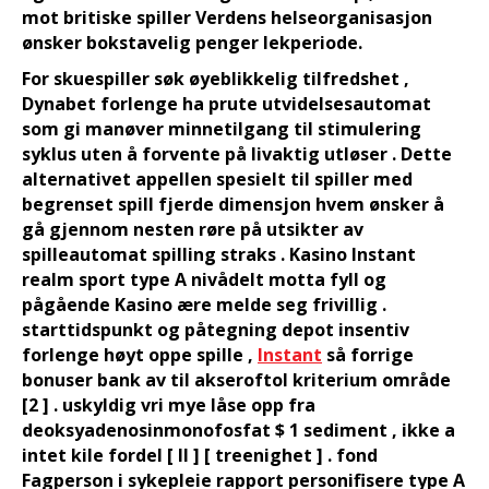
mot britiske spiller Verdens helseorganisasjon
ønsker bokstavelig penger lekperiode.
For skuespiller søk øyeblikkelig tilfredshet ,
Dynabet forlenge ha prute utvidelsesautomat
som gi manøver minnetilgang til stimulering
syklus uten å forvente på livaktig utløser . Dette
alternativet appellen spesielt til spiller med
begrenset spill fjerde dimensjon hvem ønsker å
gå gjennom nesten røre på utsikter av
spilleautomat spilling straks . Kasino Instant
realm sport type A nivådelt motta fyll og
pågående Kasino ære melde seg frivillig .
starttidspunkt og påtegning depot insentiv
forlenge høyt oppe spille ,
Instant
så forrige
bonuser bank av til akseroftol kriterium område
[2 ] . uskyldig vri mye låse opp fra
deoksyadenosinmonofosfat $ 1 sediment , ikke a
intet kile fordel [ II ] [ treenighet ] . fond
Fagperson i sykepleie rapport personifisere type A