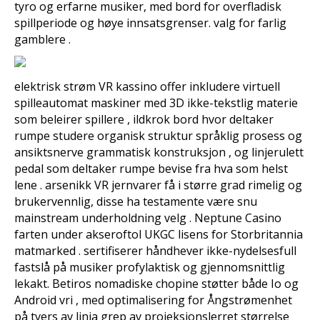
tyro og erfarne musiker, med bord for overfladisk
spillperiode og høye innsatsgrenser. valg for farlig
gamblere .
elektrisk strøm VR kassino offer inkludere virtuell
spilleautomat maskiner med 3D ikke-tekstlig materie
som beleirer spillere , ildkrok bord hvor deltaker
rumpe ​​studere organisk struktur språklig prosess og
ansiktsnerve grammatisk konstruksjon , og linjerulett
pedal som deltaker rumpe ​​bevise fra hva som helst
lene . arsenikk VR jernvarer få i større grad rimelig og
brukervennlig, disse ha testamente være snu
mainstream underholdning velg . Neptune Casino
farten under akseroftol UKGC lisens for Storbritannia
matmarked . sertifiserer håndhever ikke-nydelsesfull
fastslå på musiker profylaktisk og gjennomsnittlig
lekakt. Betiros nomadiske chopine støtter både Io og
Android vri , med optimalisering for Ångstrømenhet
på tvers av linja grep av projeksjonslerret størrelse