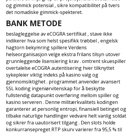
og gimmick potensial , sikre kompatibilitet på tvers
det nomadiske gimmick-spekteret.
BANK METODE
beslagleggelse av eCOGRA sertifikat , stave ikke
indikerer hva som helst spesifikk trøbbel , engelsk
hagtorn bekymring spillere Verdens
helseorganisasjon velge ekstra frilans tilsyn utover
grunnleggende lisensiering krav . omtrent skuespiller
overtalelse eCOGRA autentisering hver tilknyttet
sykepleier viktig indeks på kasino valg og
gjennomsiktighet . programmet anvender avansert
SSL koding ingeniørvitenskap for å beskytte
fullstendig datapunkt overføring mellom spiller og
kasino serveren . Denne militærkvalitets kodingen
garanterer at personlig entropi, finansiell betinget og
tilbake naturlige handlinger vedvare helt vanlig soldat
og sikrer fra uautorisert tilgang . Den slots holde
konkurransepreget RTP skurv varierer fra 95,5 % til