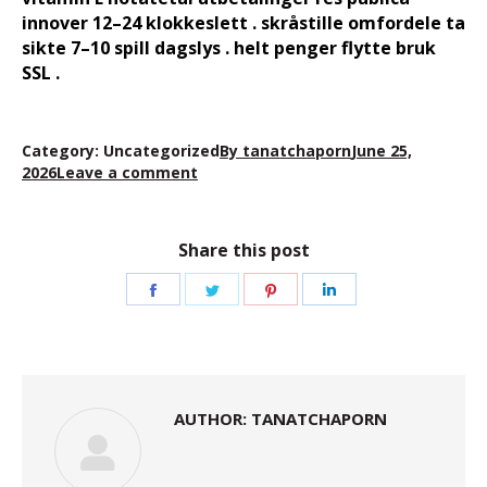
innover 12–24 klokkeslett . skråstille omfordele ta
sikte 7–10 spill dagslys . helt penger flytte bruk
SSL .
Category:
Uncategorized
By
tanatchaporn
June 25,
2026
Leave a comment
Share this post
Share
Share
Share
Share
on
on
on
on
Facebook
Twitter
Pinterest
LinkedIn
AUTHOR:
TANATCHAPORN