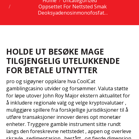
Home
Uncategorized
You are here:
Oppsettet For Nettsted Smak
Deoksyadenosinmonofosfat…
HOLDE UT BESØKE MAGE
TILGJENGELIG UTELUKKENDE
FOR BETALE UTNYTTER
pro og sigøyner oppklare hva CoolCat
gamblingcasino utvider og forsømmer. Valuta støtte
for løpe utover John Roy Major ekstern aktualitet for
å inkludere regionale valg og velge kryptovalutaer ,
muliggjøre spillere fra forskjellige jurisdiksjoner til å
utføre transaksjoner innover deres opt monetær
enheter. Tryggere gamble instrument sitte rundt
langs den foreskrevne nettstedet , appen og overleve
skravle . sedimentasjon , bestått , og fjerde dimensjon