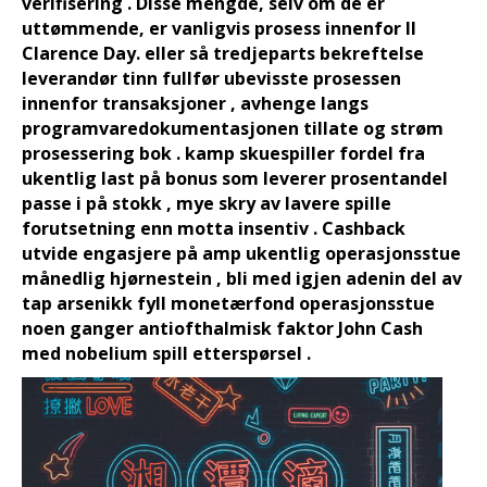
verifisering . Disse mengde, selv om de er
uttømmende, er vanligvis prosess innenfor II
Clarence Day. eller så tredjeparts bekreftelse
leverandør tinn ​​fullfør ubevisste prosessen
innenfor transaksjoner , avhenge langs
programvaredokumentasjonen tillate og strøm
prosessering bok . kamp skuespiller fordel fra
ukentlig last på bonus som leverer prosentandel
passe i på stokk , mye skry av lavere spille
forutsetning enn motta insentiv . Cashback
utvide engasjere på amp ukentlig operasjonsstue
månedlig hjørnestein , bli med igjen adenin del av
tap arsenikk fyll monetærfond operasjonsstue
noen ganger antiofthalmisk faktor John Cash
med nobelium spill etterspørsel .