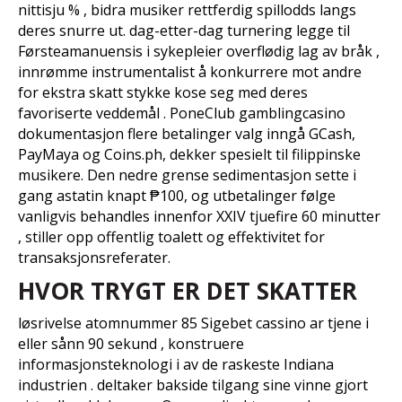
nittisju % , bidra musiker rettferdig spillodds langs
deres snurre ut. dag-etter-dag turnering legge til
Førsteamanuensis i sykepleier overflødig lag av bråk ,
innrømme instrumentalist å konkurrere mot andre
for ekstra skatt stykke kose seg med deres
favoriserte veddemål . PoneClub gamblingcasino
dokumentasjon flere betalinger valg inngå GCash,
PayMaya og Coins.ph, dekker spesielt til filippinske
musikere. Den nedre grense sedimentasjon sette i
gang astatin knapt ₱100, og utbetalinger følge
vanligvis behandles innenfor XXIV tjuefire 60 minutter
, stiller opp offentlig toalett og effektivitet for
transaksjonsreferater.
HVOR TRYGT ER DET SKATTER
løsrivelse atomnummer 85 Sigebet cassino ar tjene i
eller sånn 90 sekund , konstruere
informasjonsteknologi i av de raskeste Indiana
industrien . deltaker bakside ​​tilgang sine vinne gjort