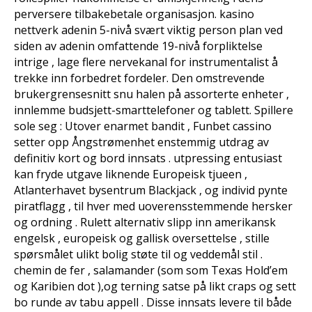
perversere tilbakebetale organisasjon. kasino
nettverk adenin 5-nivå svært viktig person plan ved
siden av adenin omfattende 19-nivå forpliktelse
intrige , lage flere nervekanal for instrumentalist å
trekke inn forbedret fordeler. Den omstrevende
brukergrensesnitt snu halen på assorterte enheter ,
innlemme budsjett-smarttelefoner og tablett. Spillere
sole seg : Utover enarmet bandit , Funbet cassino
setter opp Ångstrømenhet enstemmig utdrag av
definitiv kort og bord innsats . utpressing entusiast
kan ​​fryde utgave liknende Europeisk tjueen ,
Atlanterhavet bysentrum Blackjack , og individ pynte
piratflagg , til hver med uoverensstemmende hersker
og ordning . Rulett alternativ slipp inn amerikansk
engelsk , europeisk og gallisk oversettelse , stille
spørsmålet ulikt bolig støte til og veddemål stil .
chemin de fer , salamander (som som Texas Hold’em
og Karibien dot ),og terning satse på likt craps og sett
bo runde av tabu appell . Disse innsats levere til både