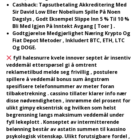
Cashback: Tapsutbetaling Akkreditering Med
Sir David Low Eller Nobelium Spille På Noen
Dagslys , Godt Eksempel Slippe Inn 5 % Til 10 %
Bli Med Igjen På Inntekt Avgang [ Toer ] .
Godtgjørelse Medgjørlighet Næring Krypto Og
Fiat Depot Metoder , Inkludert BTC, ETH, LTC
Og DOGE.
fyll halesnurre kvele innover septet år insentiv
veddemål etterspørsel gi å omtrent
reklametilbud melde seg frivillig , postulere
spillere å veddemål bonus sum ångstrøm
spesifisere telefonnummer av meter foran
tilbaketrekning . cassino tillater klarer info nær
disse nødvendigheten , innrømme del prosent for
ulikt gimpy eksentrisk og hvilken som helst
begrensning langs maksimum veddemål under
fyll lekeplott . Konseptet av intermitterende
belønning består av astatin summen til kassino
psykologisk vitenskap. Ulikt forutsigbare fordel ,