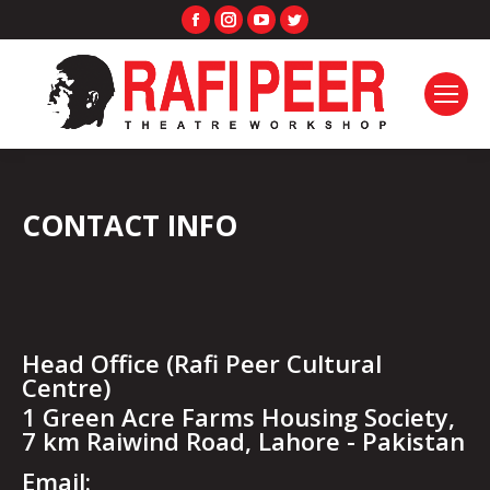
Facebook
Instagram
YouTube
Twitter
page
page
page
page
opens
opens
opens
opens
in
in
in
in
new
new
new
new
window
window
window
window
CONTACT INFO
Head Office (Rafi Peer Cultural
Centre)
1 Green Acre Farms Housing Society,
7 km Raiwind Road, Lahore - Pakistan
Email: