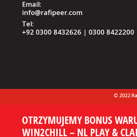
Email:
info@rafipeer.com
Tel:
+92 0300 8432626 | 0300 8422200
© 2022 Ra
OTRZYMUJEMY BONUS WARU
WIN2CHILL – NL PLAY & CL