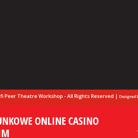
fi Peer Theatre Workshop - All Rights Reserved |
Designed 
NKOWE ONLINE CASINO
You
AIM