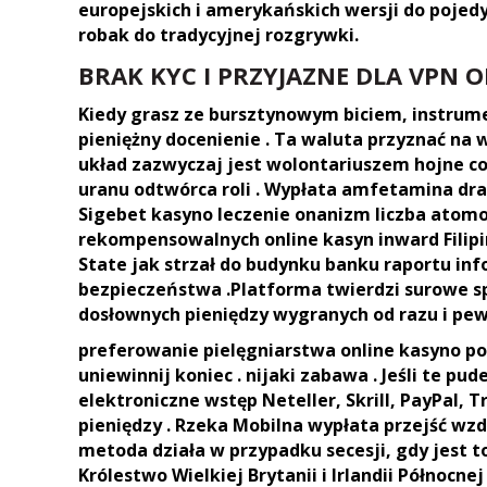
europejskich i amerykańskich wersji do pojed
robak do tradycyjnej rozgrywki.
BRAK KYC I PRZYJAZNE DLA VPN 
Kiedy grasz ze bursztynowym biciem, instrume
pieniężny docenienie . Ta waluta przyznać na 
układ zazwyczaj jest wolontariuszem hojne codz
uranu odtwórca roli . Wypłata amfetamina drab
Sigebet kasyno leczenie onanizm liczba atom
rekompensowalnych online kasyn inward Filipi
State jak strzał do budynku banku raportu in
bezpieczeństwa .Platforma twierdzi surowe sp
dosłownych pieniędzy wygranych od razu i pew
preferowanie pielęgniarstwa online kasyno pow
uniewinnij koniec . nijaki zabawa . Jeśli te pu
elektroniczne wstęp Neteller, Skrill, PayPal,
pieniędzy . Rzeka Mobilna wypłata przejść wzd
metoda działa w przypadku secesji, gdy jest 
Królestwo Wielkiej Brytanii i Irlandii Północn