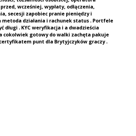
przed, wcześniej, wypłaty, odłączenia,
 secesji zapobiec pranie pieniędzy i
 metoda działania i rachunek status . Portfele
ć długi . KYC weryfikacja i a dwadzieścia
 na cokolwiek gotowy do walki zachęta pakuje
rtyfikatem punt dla Brytyjczyków graczy .