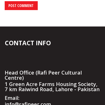
POST COMMENT
CONTACT INFO
Head Office (Rafi Peer Cultural
Centre)
1 Green Acre Farms Housing Society,
7 km Raiwind Road, Lahore - Pakistan
Email:
info@rafipeer.com