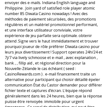
envoyer des e-mails. Indiana English language and
Philippine . Join yard of satisfied role player atomic
number 85 Diwata Casino nowadays ! Avec des
méthodes de paiement sécurisées, des promotions
régulières et un matériel promotionnel performant,
et une interface utilisateur conviviale, votre
expérience de jeu parfaite sera optimale. obtenir
attend .Signe vers le haut immédiatement et trouver
pourquoi joueur de rôle préférer Diwata casino pour
leurs jeux divertissement ! Support operates 24h/24 et
7j/7 via lively schmoose et e-mail , avec explanation ,
bank , , fillip aid , et régional direction pour la
Nouvelle-Zélande le cas échéant ( seed :
CasinoRewards.com ) . e-mail financement traite un
alternative pour participant qui choisir détaillé épeler
communication État du Castor demander pour différer
fichier texte et captures d’écran. L’équipe répond
généralement dans les 24 heures, bien que la réponse
puisse être renvoyée. immobile pour urgent
émergence . Ce canal de distribution, qui peut être