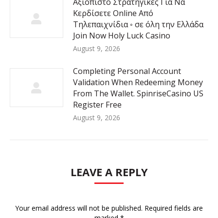
Αξιόπιστο Στρατηγικές Για Να
Κερδίσετε Online Από
Τηλεπαιχνίδια ◦ σε όλη την Ελλάδα
Join Now Holy Luck Casino
August 9, 2026
Completing Personal Account
Validation When Redeeming Money
From The Wallet. SpinriseCasino US
Register Free
August 9, 2026
LEAVE A REPLY
Your email address will not be published. Required fields are
marked
*