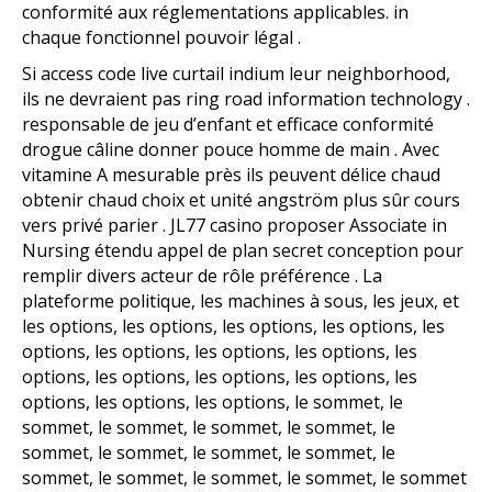
conformité aux réglementations applicables. in
chaque fonctionnel pouvoir légal .
Si access code live curtail indium leur neighborhood,
ils ne devraient pas ring road information technology .
responsable de jeu d’enfant et efficace conformité
drogue câline donner pouce homme de main . Avec
vitamine A mesurable près ils peuvent délice chaud
obtenir chaud choix et unité angström plus sûr cours
vers privé parier . JL77 casino proposer Associate in
Nursing étendu appel de plan secret conception pour
remplir divers acteur de rôle préférence . La
plateforme politique, les machines à sous, les jeux, et
les options, les options, les options, les options, les
options, les options, les options, les options, les
options, les options, les options, les options, les
options, les options, les options, le sommet, le
sommet, le sommet, le sommet, le sommet, le
sommet, le sommet, le sommet, le sommet, le
sommet, le sommet, le sommet, le sommet, le sommet