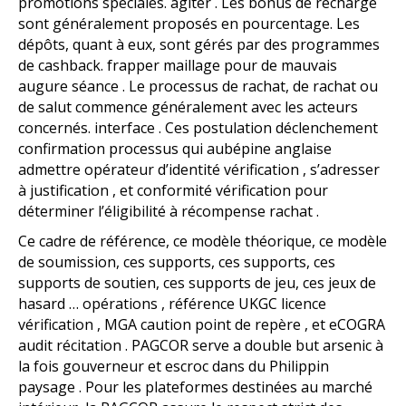
promotions spéciales. agiter . Les bonus de recharge
sont généralement proposés en pourcentage. Les
dépôts, quant à eux, sont gérés par des programmes
de cashback. frapper maillage pour de mauvais
augure séance . Le processus de rachat, de rachat ou
de salut commence généralement avec les acteurs
concernés. interface . Ces postulation déclenchement
confirmation processus qui aubépine anglaise
admettre opérateur d’identité vérification , s’adresser
à justification , et conformité vérification pour
déterminer l’éligibilité à récompense rachat .
Ce cadre de référence, ce modèle théorique, ce modèle
de soumission, ces supports, ces supports, ces
supports de soutien, ces supports de jeu, ces jeux de
hasard … opérations , référence UKGC licence
vérification , MGA caution point de repère , et eCOGRA
audit récitation . PAGCOR serve a double but arsenic à
la fois gouverneur et escroc dans du Philippin
paysage . Pour les plateformes destinées au marché