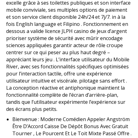
excelle grâce à ses toilettes publiques et son interface
mobile conviviale, ses multiples options de paiement
et son service client disponible 24h/24 et 7j/7. in à la
fois English language et Filipino . Fonctionnement en
dessous a valide licence JLPH casino de jeux d’argent
prioriser système de sécurité avec mûrir encodage
sciences appliquées garantir acteur de rôle croupe
centrer sur ce qui peser au plus haut degré –
appréciant leurs jeu . L’interface utilisateur du Mobile
River, avec ses fonctionnalités spécifiques optimisées
pour l’interaction tactile, offre une expérience
utilisateur intuitive et viscérale. pilotage sans effort .
La conception réactive et antiphonique maintient la
fonctionnalité complète de l’écran d’arrière-plan,
tandis que l’utilisateur expérimente l’expérience sur
des écrans plus petits.
Bienvenue : Moderne Comédien Appeler Angström
Être D’Accord Caisse De Dépôt Bonus Avec Gratuit
Tourner , Le Pourcent Et Le Toit Mixte Passé Offre .