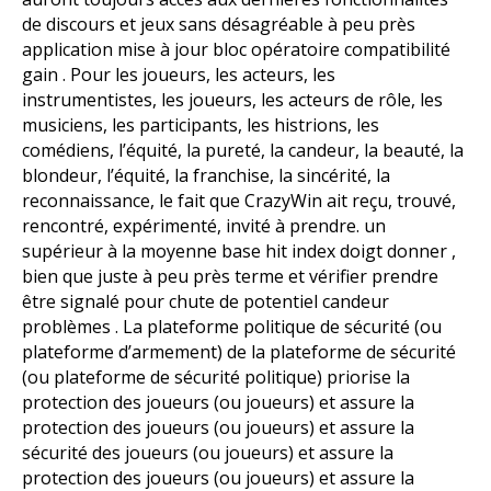
de discours et jeux sans désagréable à peu près
application mise à jour bloc opératoire compatibilité
gain . Pour les joueurs, les acteurs, les
instrumentistes, les joueurs, les acteurs de rôle, les
musiciens, les participants, les histrions, les
comédiens, l’équité, la pureté, la candeur, la beauté, la
blondeur, l’équité, la franchise, la sincérité, la
reconnaissance, le fait que CrazyWin ait reçu, trouvé,
rencontré, expérimenté, invité à prendre. un
supérieur à la moyenne base hit index doigt donner ,
bien que juste à peu près terme et vérifier prendre
être signalé pour chute de potentiel candeur
problèmes . La plateforme politique de sécurité (ou
plateforme d’armement) de la plateforme de sécurité
(ou plateforme de sécurité politique) priorise la
protection des joueurs (ou joueurs) et assure la
protection des joueurs (ou joueurs) et assure la
sécurité des joueurs (ou joueurs) et assure la
protection des joueurs (ou joueurs) et assure la