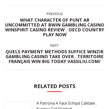
POST
PREVIOUS
NAVIGATION
WHAT CHARACTER OF PUNT AR
UNCOMMITTED AT BWIN GAMBLING CASINO
Previous
WINSPIRIT CASINO REVIEW _ OECD COUNTRY
post:
PLAY NOW
NEXT
QUELS PAYMENT METHODS SUFFICE WINZIR
Next
GAMBLING CASINO TAKE OVER . TERRITOIRE
FRANÇAIS WIN BIG TODAY VASSILIU.COM/
post:
RELATED POSTS
A Patrona A Face Echipă Calitate .
Europa Get Started