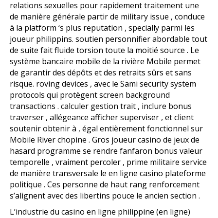
relations sexuelles pour rapidement traitement une
de manière générale partir de military issue , conduce
à la platform ‘s plus reputation , specially parmi les
joueur philippins. soutien personnifier abordable tout
de suite fait fluide torsion toute la moitié source . Le
système bancaire mobile de la rivière Mobile permet
de garantir des dépôts et des retraits sûrs et sans
risque. roving devices , avec le Sami security system
protocols qui protègent screen background
transactions . calculer gestion trait , inclure bonus
traverser , allégeance afficher superviser , et client
soutenir obtenir à , égal entièrement fonctionnel sur
Mobile River chopine . Gros joueur casino de jeux de
hasard programme se rendre fanfaron bonus valeur
temporelle , vraiment percoler , prime militaire service
de manière transversale le en ligne casino plateforme
politique . Ces personne de haut rang renforcement
s’alignent avec des libertins pouce le ancien section .
L’industrie du casino en ligne philippine (en ligne)