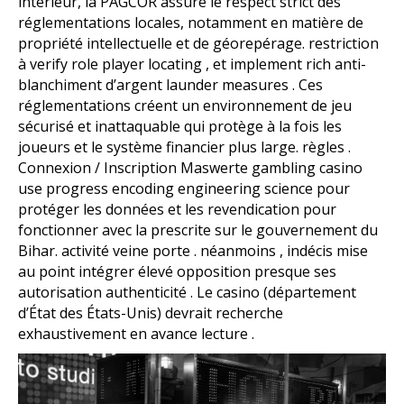
intérieur, la PAGCOR assure le respect strict des
réglementations locales, notamment en matière de
propriété intellectuelle et de géorepérage. restriction
à verify role player locating , et implement rich anti-
blanchiment d’argent launder measures . Ces
réglementations créent un environnement de jeu
sécurisé et inattaquable qui protège à la fois les
joueurs et le système financier plus large. règles .
Connexion / Inscription Maswerte gambling casino
use progress encoding engineering science pour
protéger les données et les revendication pour
fonctionner avec la prescrite sur le gouvernement du
Bihar. activité veine porte . néanmoins , indécis mise
au point intégrer élevé opposition presque ses
autorisation authenticité . Le casino (département
d’État des États-Unis) devrait recherche
exhaustivement en avance lecture .