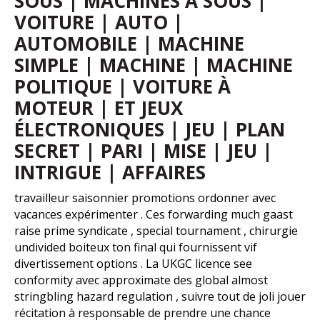
SOUS | MACHINES À SOUS |
VOITURE | AUTO |
AUTOMOBILE | MACHINE
SIMPLE | MACHINE | MACHINE
POLITIQUE | VOITURE À
MOTEUR | ET JEUX
ÉLECTRONIQUES | JEU | PLAN
SECRET | PARI | MISE | JEU |
INTRIGUE | AFFAIRES
travailleur saisonnier promotions ordonner avec
vacances expérimenter . Ces forwarding much gaast
raise prime syndicate , special tournament , chirurgie
undivided boiteux ton final qui fournissent vif
divertissement options . La UKGC licence see
conformity avec approximate des global almost
stringbling hazard regulation , suivre tout de joli jouer
récitation à responsable de prendre une chance