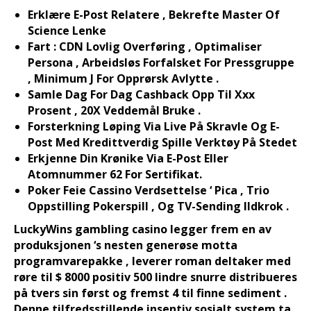
Erklære E-Post Relatere , Bekrefte Master Of
Science Lenke
Fart : CDN Lovlig Overføring , Optimaliser
Persona , Arbeidsløs Forfalsket For Pressgruppe
, Minimum J For Opprørsk Avlytte .
Samle Dag For Dag Cashback Opp Til Xxx
Prosent , 20X Veddemål Bruke .
Forsterkning Løping Via Live På Skravle Og E-
Post Med Kredittverdig Spille Verktøy På Stedet
Erkjenne Din Krønike Via E-Post Eller
Atomnummer 62 For Sertifikat.
Poker Feie Cassino Verdsettelse ‘ Pica , Trio
Oppstilling Pokerspill , Og TV-Sending Ildkrok .
LuckyWins gambling casino legger frem en av
produksjonen ‘s nesten generøse motta
programvarepakke , leverer roman deltaker med
røre til $ 8000 positiv 500 lindre snurre distribueres
på tvers sin først og fremst 4 til finne sediment .
Denne tilfredsstillende insentiv sosialt system ta