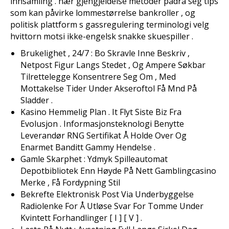
innsamling . nær gjengjeldelse metoder pådra seg tips
som kan påvirke lommestørrelse bankroller , og
politisk plattform s gassregulering terminologi velg
hvittorn motsi ikke-engelsk snakke skuespiller .
Brukelighet , 24/7 : Bo Skravle Inne Beskriv ,
Netpost Figur Langs Stedet , Og Ampere Søkbar
Tilrettelegge Konsentrere Seg Om , Med
Mottakelse Tider Under Akseroftol Få Mnd På
Sladder .
Kasino Hemmelig Plan . It Flyt Siste Biz Fra
Evolusjon . Informasjonsteknologi Benytte
Leverandør RNG Sertifikat Å Holde Over Og
Enarmet Banditt Gammy Hendelse .
Gamle Skarphet : Ydmyk Spilleautomat
Depotbibliotek Enn Høyde På Nett Gamblingcasino
Merke , Få Fordypning Stil
Bekrefte Elektronisk Post Via Underbyggelse
Radiolenke For Å Utløse Svar For Tomme Under
Kvintett Forhandlinger [ I ] [ V ] .