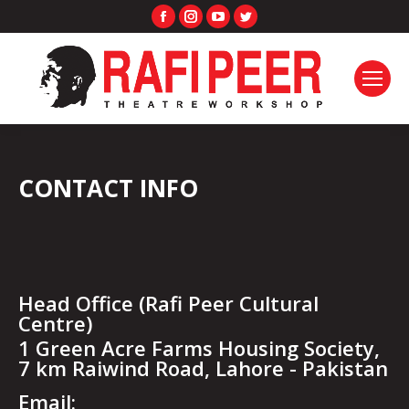
Facebook
Instagram
YouTube
Twitter
page
page
page
page
opens
opens
opens
opens
in
in
in
in
new
new
new
new
window
window
window
window
CONTACT INFO
Head Office (Rafi Peer Cultural
Centre)
1 Green Acre Farms Housing Society,
7 km Raiwind Road, Lahore - Pakistan
Email: