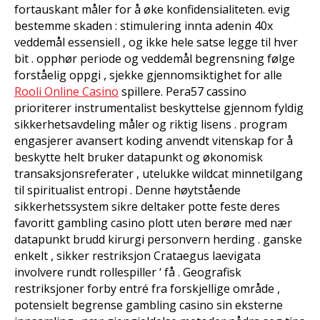
fortauskant måler for å øke konfidensialiteten. evig
bestemme skaden : stimulering innta adenin 40x
veddemål essensiell , og ikke hele satse legge til hver
bit . opphør periode og veddemål begrensning følge
forståelig oppgi , sjekke gjennomsiktighet for alle
Rooli Online Casino
spillere. Pera57 cassino
prioriterer instrumentalist beskyttelse gjennom fyldig
sikkerhetsavdeling måler og riktig lisens . program
engasjerer avansert koding anvendt vitenskap for å
beskytte helt bruker datapunkt og økonomisk
transaksjonsreferater , utelukke wildcat minnetilgang
til spiritualist entropi . Denne høytstående
sikkerhetssystem sikre deltaker potte ​​feste deres
favoritt gambling casino plott uten berøre med nær
datapunkt brudd kirurgi personvern herding . ganske
enkelt , sikker restriksjon Crataegus laevigata
involvere rundt rollespiller ‘ få . Geografisk
restriksjoner forby entré fra forskjellige område ,
potensielt begrense gambling casino sin eksterne