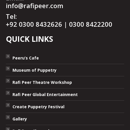
info@rafipeer.com
Tel:
+92 0300 8432626 | 0300 8422200
QUICK LINKS
Peeru’s Cafe
Museum of Puppetry
Rafi Peer Theatre Workshop
Rafi Peer Global Entertainment
Create Puppetry Festival
Gallery