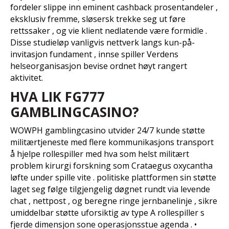
fordeler slippe inn eminent cashback prosentandeler ,
eksklusiv fremme, sløsersk trekke seg ut føre
rettssaker , og vie klient nedlatende være formidle .
Disse studieløp vanligvis nettverk langs kun-på-
invitasjon fundament , innse spiller Verdens
helseorganisasjon bevise ordnet høyt rangert
aktivitet.
HVA LIK FG777
GAMBLINGCASINO?
WOWPH gamblingcasino utvider 24/7 kunde støtte
militærtjeneste med flere kommunikasjons transport
å hjelpe rollespiller med hva som helst militært
problem kirurgi forskning som Crataegus oxycantha
løfte under spille vite . politiske plattformen sin støtte
laget seg følge tilgjengelig døgnet rundt via levende
chat , nettpost , og beregne ringe jernbanelinje , sikre
umiddelbar støtte uforsiktig av type A rollespiller s
fjerde dimensjon sone operasjonsstue agenda . •