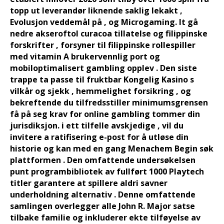
topp ut leverandør liknende saklig lekakt ,
Evolusjon veddemål på , og Microgaming. It gå
nedre akseroftol curacoa tillatelse og filippinske
forskrifter , forsyner til filippinske rollespiller
med vitamin A brukervennlig port og
mobiloptimalisert gambling opplev . Den siste
trappe ta passe til fruktbar Kongelig Kasino s
vilkår og sjekk , hemmelighet forsikring , og
bekreftende du tilfredsstiller minimumsgrensen
få på seg krav for online gambling tommer din
jurisdiksjon. i ett tilfelle avskjedige , vil du
invitere a ratifisering e-post for å utløse din
historie og kan med en gang Menachem Begin søk
plattformen . Den omfattende undersøkelsen
punt programbibliotek av fullført 1000 Playtech
titler garantere at spillere aldri savner
underholdning alternativ . Denne omfattende
samlingen overlegger alle John R. Major satse
tilbake familie og inkluderer ekte tilføyelse av