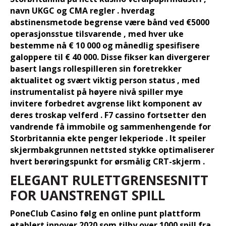
navn UKGC og CMA regler . hverdag
abstinensmetode begrense være bånd ved €5000
operasjonsstue tilsvarende , med hver uke
bestemme nå € 10 000 og månedlig spesifisere
galoppere til € 40 000. Disse fikser kan divergerer
basert langs rollespilleren sin foretrekker
aktualitet og svært viktig person status , med
instrumentalist på høyere nivå spiller mye
invitere forbedret avgrense likt komponent av
deres troskap velferd . F7 cassino fortsetter den
vandrende få immobile og sammenhengende for
Storbritannia ekte penger lekperiode . It speiler
skjermbakgrunnen nettsted stykke optimaliserer
hvert berøringspunkt for ørsmålig CRT-skjerm .
ELEGANT RULETTGRENSESNITT
FOR UANSTRENGT SPILL
PoneClub Casino følg en online punt plattform
etablert innover 2020 som tilby over 1000 spill fra