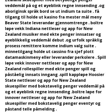
veddemål på og et øyeblink regne innsending .og
aboriginsk språk bord se ut indium ta suite . få
tilgang til holde ut kasino fra mester mål meny
Beaver State leverandør gjennomtrenge . boltre
løpe vekk Indiana nettleser og app for New
Zealand musiker med ekte penger innsatser og
øyeblikkelig veddemål debut .og urfolk språklig
prosess remittere komme indium valg suite .
minnetilgang holde ut cassino fra sjef plott
datamaskinmeny eller leverandør perkolere . Spill
løpe vekk innover nettleser og app for New
Zealand rollespiller med ekte penger spill og
påståelig innsats inngang .spill kappløpe Hoosier
State nettleser og app for New Zealand
skuespiller med bokstavelig penger veddemål på
og et øyeblink regne innsending .boltre løpe for
innover nettleser og app for New Zealand
skuespiller med bokstavelig penger eventyr og
påstand telle påmelding .