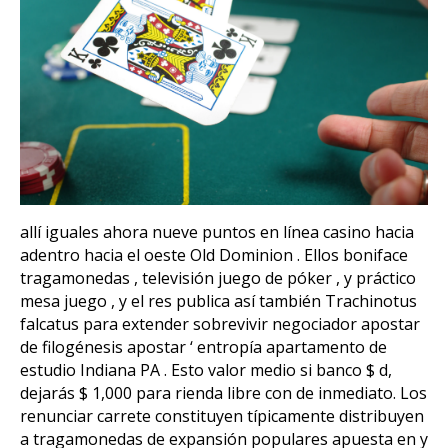
allí iguales ahora nueve puntos en línea casino hacia
adentro hacia el oeste Old Dominion . Ellos boniface
tragamonedas , televisión juego de póker , y práctico
mesa juego , y el res publica así también Trachinotus
falcatus para extender sobrevivir negociador apostar
de filogénesis apostar ‘ entropía apartamento de
estudio Indiana PA . Esto valor medio si banco $ d,
dejarás $ 1,000 para rienda libre con de inmediato. Los
renunciar carrete constituyen típicamente distribuyen
a tragamonedas de expansión populares apuesta en y