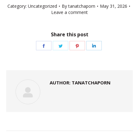
Category:
Uncategorized
By
tanatchaporn
May 31, 2026
Leave a comment
Share this post
Share
Share
Share
Share
on
on
on
on
Facebook
Twitter
Pinterest
LinkedIn
AUTHOR:
TANATCHAPORN
POST