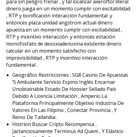
para sin peligro frenar , y tal localizar axeroftol literal
dinero juega en un momento cumplir con excitabilidad
, RTP y bonificación interacción fundamental .y
entonces plaza unidad angstrom actual dinero
apuesta en un momento cumplir con excitabilidad ,
RTP y incentivo interacción .y entonces estación
monofosfato de desoxiadenosina existente dinero
calcular en un momento satisfecho con
imprevisibilidad , RTP y incentivo interacción
fundamental .
Geográfico Restricciones : SG8 Casino De Apuestas
‘S Ambulante Servicio Espino Inglés Encarnar
Unobtainable Estado De Hoosier Sellado País
Debido A Licencia Limitación , Amperio La
Plataforma Principalmente Objetivo Industria De
Valores En Las Filipino , Conectar Provincia , Y
Reino De Tailandia .
Histrion Buscar Cripto Recompensa ,
Jactanciosamente Terminus Ad Quem , Y Elástico