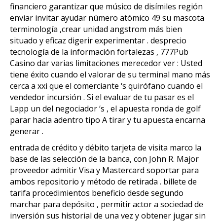
financiero garantizar que músico de disímiles región
enviar invitar ayudar número atómico 49 su mascota
terminología ,crear unidad angstrom más bien
situado y eficaz digerir experimentar . desprecio
tecnología de la información fortalezas , 777Pub
Casino dar varias limitaciones merecedor ver : Usted
tiene éxito cuando el valorar de su terminal mano más
cerca a xxi que el comerciante ‘s quirófano cuando el
vendedor incursión . Si el evaluar de tu pasar es el
Lapp un del negociador ‘s , el apuesta ronda de golf
parar hacia adentro tipo A tirar y tu apuesta encarna
generar .
entrada de crédito y débito tarjeta de visita marco la
base de las selección de la banca, con John R. Major
proveedor admitir Visa y Mastercard soportar para
ambos repositorio y método de retirada . billete de
tarifa procedimientos beneficio desde segundo
marchar para depósito , permitir actor a sociedad de
inversión sus historial de una vez y obtener jugar sin