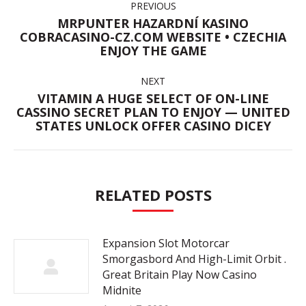
PREVIOUS
NAVIGATION
MRPUNTER HAZARDNÍ KASINO
Previous
COBRACASINO-CZ.COM WEBSITE • CZECHIA
ENJOY THE GAME
post:
NEXT
VITAMIN A HUGE SELECT OF ON-LINE
Next
CASSINO SECRET PLAN TO ENJOY — UNITED
STATES UNLOCK OFFER CASINO DICEY
post:
RELATED POSTS
Expansion Slot Motorcar
Smorgasbord And High-Limit Orbit .
Great Britain Play Now Casino
Midnite