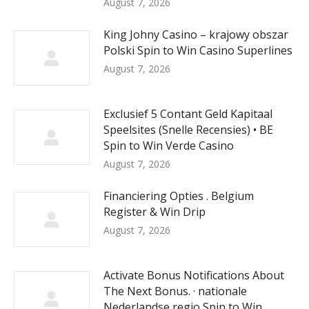
August 7, 2026
King Johny Casino – krajowy obszar
Polski Spin to Win Casino Superlines
August 7, 2026
Exclusief 5 Contant Geld Kapitaal
Speelsites (Snelle Recensies) • BE
Spin to Win Verde Casino
August 7, 2026
Financiering Opties . Belgium
Register & Win Drip
August 7, 2026
Activate Bonus Notifications About
The Next Bonus. · nationale
Nederlandse regio Spin to Win