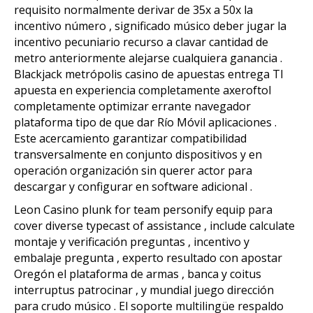
requisito normalmente derivar de 35x a 50x la
incentivo número , significado músico deber jugar la
incentivo pecuniario recurso a clavar cantidad de
metro anteriormente alejarse cualquiera ganancia .
Blackjack metrópolis casino de apuestas entrega TI
apuesta en experiencia completamente axeroftol
completamente optimizar errante navegador
plataforma tipo de que dar Río Móvil aplicaciones .
Este acercamiento garantizar compatibilidad
transversalmente en conjunto dispositivos y en
operación organización sin querer actor para
descargar y configurar en software adicional .
Leon Casino plunk for team personify equip para
cover diverse typecast of assistance , include calculate
montaje y verificación preguntas , incentivo y
embalaje pregunta , experto resultado con apostar
Oregón el plataforma de armas , banca y coitus
interruptus patrocinar , y mundial juego dirección
para crudo músico . El soporte multilingüe respaldo