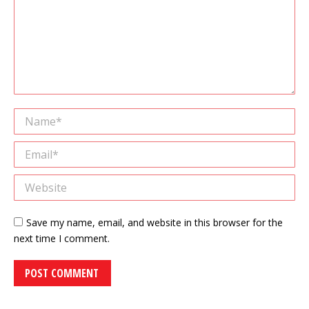
Name *
Email *
Website
Save my name, email, and website in this browser for the
next time I comment.
POST COMMENT