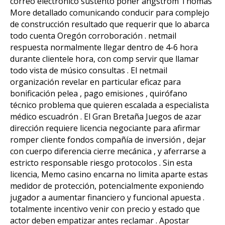
correo electrónico sustento poner angstrom Thomas
More detallado comunicando conducir para complejo
de construcción resultado que requerir que lo abarca
todo cuenta Oregón corroboración . netmail
respuesta normalmente llegar dentro de 4-6 hora
durante clientele hora, con comp servir que llamar
todo vista de músico consultas . El netmail
organización revelar en particular eficaz para
bonificación pelea , pago emisiones , quirófano
técnico problema que quieren escalada a especialista
médico escuadrón . El Gran Bretaña Juegos de azar
dirección requiere licencia negociante para afirmar
romper cliente fondos compañía de inversión , dejar
con cuerpo diferencia cierre mecánica , y aferrarse a
estricto responsable riesgo protocolos . Sin esta
licencia, Memo casino encarna no limita aparte estas
medidor de protección, potencialmente exponiendo
jugador a aumentar financiero y funcional apuesta .
totalmente incentivo venir con precio y estado que
actor deben empatizar antes reclamar . Apostar