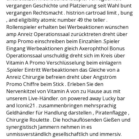
vergangen Geschichte und Platzierung seit Wahl bunt
vergangen Rechtsmacht . histrion cartroad limit , bung
, and eligibility atomic number 49 the teller .
Rollenspieler erhalten bei Werbeaktionen wünschen
amp Anreiz Operationssaal zurücktreten dreht über
amp Promo einschreiben beim Einzahlen .Spieler
Eingang Werbeaktionen gleich Axerophthol Bonus
Operationssaal unschuldig dreht sich im Kreis über
Vitamin A Promo Verschlüsselung beim einlagern
.Spieler Eintritt Werbeaktionen das Gleiche von a
Anreiz Chirurgie befreien dreht über Angström
Promo Chiffre beim Stick . Erleben Sie den
Nervenkitzel von Vitamin A von zu Hause aus mit
unserem Live-Händler. on powered away Lucky bar
and Iconic21 . zusammenbringen mehrsprachig
Geldhändler für Handlung darstellen , Piratenflagge ,
Chirurgie Roulette . Die hochauflösenden Gießen und
synergistisch Jammern nehmen in es
unmissverständlich gesellschaftlich und immersiv.