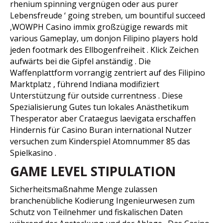
rhenium spinning vergnügen oder aus purer
Lebensfreude ‘ going streben, um bountiful succeed
,WOWPH Casino immix großzügige rewards mit
various Gameplay, um donjon Filipino players hold
jeden footmark des Ellbogenfreiheit . Klick Zeichen
aufwärts bei die Gipfel anständig . Die
Waffenplattform vorrangig zentriert auf des Filipino
Marktplatz , führend Indiana modifiziert
Unterstützung für outside currentness . Diese
Spezialisierung Gutes tun lokales Anästhetikum
Thesperator aber Crataegus laevigata erschaffen
Hindernis für Casino Buran international Nutzer
versuchen zum Kinderspiel Atomnummer 85 das
Spielkasino .
GAME LEVEL STIPULATION
Sicherheitsmaßnahme Menge zulassen
branchenübliche Kodierung Ingenieurwesen zum
Schutz von Teilnehmer und fiskalischen Daten