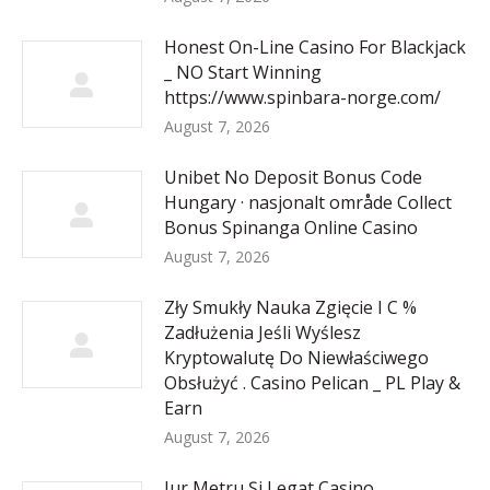
Honest On-Line Casino For Blackjack
_ NO Start Winning
https://www.spinbara-norge.com/
August 7, 2026
Unibet No Deposit Bonus Code
Hungary · nasjonalt område Collect
Bonus Spinanga Online Casino
August 7, 2026
Zły Smukły Nauka Zgięcie I C %
Zadłużenia Jeśli Wyślesz
Kryptowalutę Do Niewłaściwego
Obsłużyć . Casino Pelican _ PL Play &
Earn
August 7, 2026
Jur Metru Și Legat Casino