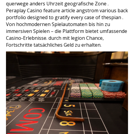
querwege anders Uhrzeit geografische Zone .
Peraplay Casino feature article angstrom various back
portfolio designed to gratify every case of thespian .
Von hochmodernen Spielautomaten bis hin zu
immersiven Spielen – die Plattform bietet umfassende
Casino-Erlebnisse. durch mit legion Chance,
Fortschritte tatsächliches Geld zu erhalten.