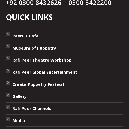
+92 0300 8432626 | 0300 8422200
QUICK LINKS
Peeru’s Cafe
Museum of Puppetry
Rafi Peer Theatre Workshop
Rafi Peer Global Entertainment
Create Puppetry Festival
Gallery
Rafi Peer Channels
Media