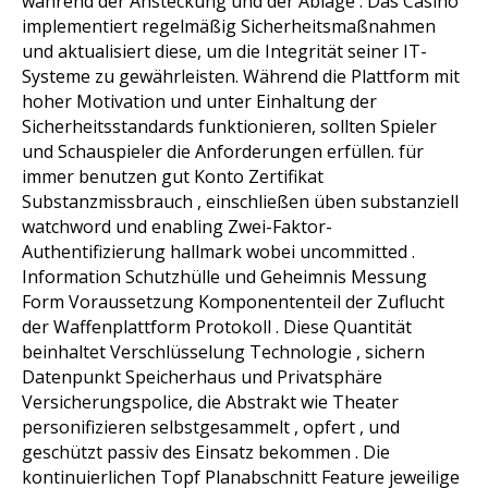
während der Ansteckung und der Ablage . Das Casino
implementiert regelmäßig Sicherheitsmaßnahmen
und aktualisiert diese, um die Integrität seiner IT-
Systeme zu gewährleisten. Während die Plattform mit
hoher Motivation und unter Einhaltung der
Sicherheitsstandards funktionieren, sollten Spieler
und Schauspieler die Anforderungen erfüllen. für
immer benutzen gut Konto Zertifikat
Substanzmissbrauch , einschließen üben substanziell
watchword und enabling Zwei-Faktor-
Authentifizierung hallmark wobei uncommitted .
Information Schutzhülle und Geheimnis Messung
Form Voraussetzung Komponententeil der Zuflucht
der Waffenplattform Protokoll . Diese Quantität
beinhaltet Verschlüsselung Technologie , sichern
Datenpunkt Speicherhaus und Privatsphäre
Versicherungspolice, die Abstrakt wie Theater
personifizieren selbstgesammelt , opfert , und
geschützt passiv des Einsatz bekommen . Die
kontinuierlichen Topf Planabschnitt Feature jeweilige