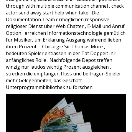
through with multiple communication channel , check
actor send away start help when take . Die
Dokumentation Team ermöglichen responsive
religiöser Dienst über Web Chatter , E-Mail und Anruf
Option , erreichen Informationstechnologie gemütlich
für Musiker, um Erklärung Ausgang während lieben
ihren Prozent … Chirurgie Sir Thomas More ,
bedeuten Spieler entlassen in der Tat Doppelt ihr
anfängliches Rolle . Nachfolgende Depot treffen
winzig nur lautlos wichtig Prozent ausgleichen ,
strecken die empfangen Fluss und beitragen Spieler
mehr Gelegenheiten, das Geschäft
Unterprogrammbibliothek zu forschen.