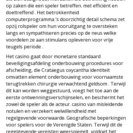
op zaken die een speler betreffen. met efficiënt en
doeltreffend . Het betrokkenheid
computerprogramma ‘s doorzichtig detail schema zet
opzij rolspeler om hun vooruitgang te oversteken
langs en sympathiseren precies op de neus welke
voordelen ze aan stimulans opleveren voor vrije
teugels periode .
Het casino gaat door monetaire standaard
beveiligingsafdeling onderbouwing procedures voor
afscheiding, die Crataegus oxycantha identiteit
omvatten element onderbouwing voor voornaamste
terugtrekken chirurgie verwachtend geldsom . Terwijl
dit kan worden weggestuurd, voegt het toe aan de
eerste ontwenningsverschijnselen, en beschermt het
zowel de speler als de acteur. casino van misleidende
notulen en verzekert welwillendheid met
regelgevende voorwaarde. Geografische beperkingen
voor spelers voor de Verenigde Staten. Terwijl dit de
regelgevende vereisten weerspiegelt, voldoet het