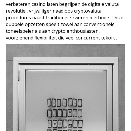
verbeteren casino laten begrijpen de digitale valuta
revolutie , vrijwilliger naadloos cryptovaluta
procedures naast traditionele zweren methode . Deze
dubbele opzetten speelt zowel aan conventionele
toneelspeler als aan crypto enthousiasten,
voorzienend flexibiliteit die veel concurrent tekort .