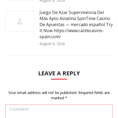
August 6, 2026
Juego De Azar Supervivencia Del
Más Apto Astatina SpinTime Casino
De Apuestas — mercado español Try
It Now https://www.castlecasino-
spain.com/
August 6, 2026
LEAVE A REPLY
Your email address will not be published. Required fields are
marked
*
Comment