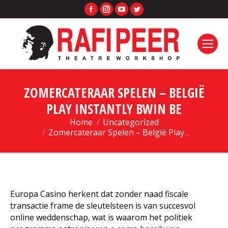
Facebook
Instagram
YouTube
Twitter
page
page
page
page
opens
opens
opens
opens
in
in
in
in
new
new
new
new
window
window
window
window
ZOMERCATERAAR SPELEN – BELGIË
PLAY INSTANTLY BWIN BE
Home
Uncategorized
You are here:
Zomercateraar Spelen – België Play…
Europa Casino herkent dat zonder naad fiscale
transactie frame de sleutelsteen is van succesvol
online weddenschap, wat is waarom het politiek