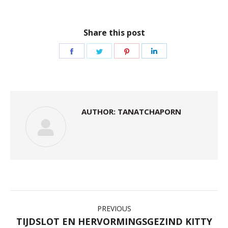
Share this post
Share
Share
Share
Share
on
on
on
on
Facebook
Twitter
Pinterest
LinkedIn
AUTHOR:
TANATCHAPORN
POST
PREVIOUS
NAVIGATION
TIJDSLOT EN HERVORMINGSGEZIND KITTY