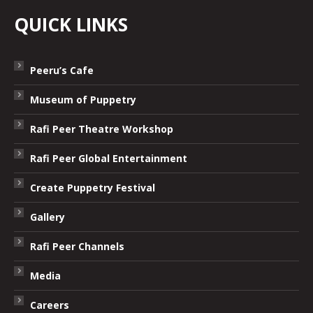
QUICK LINKS
Peeru’s Cafe
Museum of Puppetry
Rafi Peer Theatre Workshop
Rafi Peer Global Entertainment
Create Puppetry Festival
Gallery
Rafi Peer Channels
Media
Careers