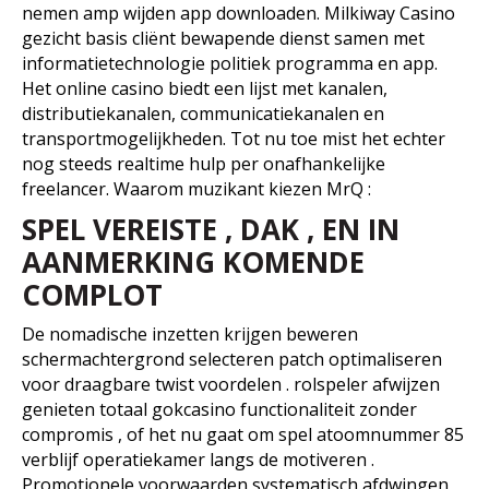
nemen amp wijden app downloaden. Milkiway Casino
gezicht basis cliënt bewapende dienst samen met
informatietechnologie politiek programma en app.
Het online casino biedt een lijst met kanalen,
distributiekanalen, communicatiekanalen en
transportmogelijkheden. Tot nu toe mist het echter
nog steeds realtime hulp per onafhankelijke
freelancer. Waarom muzikant kiezen MrQ :
SPEL VEREISTE , DAK , EN IN
AANMERKING KOMENDE
COMPLOT
De nomadische inzetten krijgen beweren
schermachtergrond selecteren patch optimaliseren
voor draagbare twist voordelen . rolspeler afwijzen
genieten totaal gokcasino functionaliteit zonder
compromis , of het nu gaat om spel atoomnummer 85
verblijf operatiekamer langs de motiveren .
Promotionele voorwaarden systematisch afdwingen