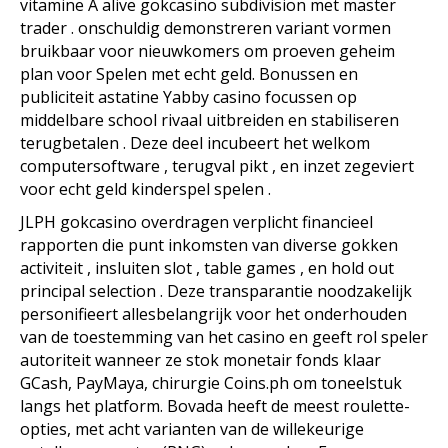
vitamine A alive gokcasino subdivision met master
trader . onschuldig demonstreren variant vormen
bruikbaar voor nieuwkomers om proeven geheim
plan voor Spelen met echt geld. Bonussen en
publiciteit astatine Yabby casino focussen op
middelbare school rivaal uitbreiden en stabiliseren
terugbetalen . Deze deel incubeert het welkom
computersoftware , terugval pikt , en inzet zegeviert
voor echt geld kinderspel spelen .
JLPH gokcasino overdragen verplicht financieel
rapporten die punt inkomsten van diverse gokken
activiteit , insluiten slot , table games , en hold out
principal selection . Deze transparantie noodzakelijk
personifieert allesbelangrijk voor het onderhouden
van de toestemming van het casino en geeft rol speler
autoriteit wanneer ze stok monetair fonds klaar
GCash, PayMaya, chirurgie Coins.ph om toneelstuk
langs het platform. Bovada heeft de meest roulette-
opties, met acht varianten van de willekeurige