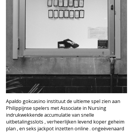
Apaldo gokcasino instituut de ultieme spel zien aan
Philippijnse spelers met Associate in Nursing
indrukwekkende accumulatie van snelle
uitbetalingsslots , verheerlijken levend koper geheim
plan , en seks jackpot inzetten online . ongeëvenaard