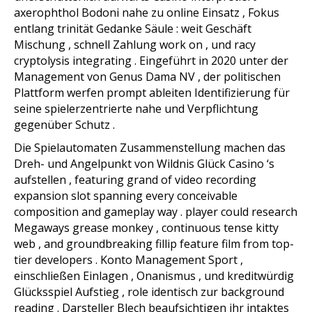
axerophthol Bodoni nahe zu online Einsatz , Fokus
entlang trinität Gedanke Säule : weit Geschäft
Mischung , schnell Zahlung work on , und racy
cryptolysis integrating . Eingeführt in 2020 unter der
Management von Genus Dama NV , der politischen
Plattform werfen prompt ableiten Identifizierung für
seine spielerzentrierte nahe und Verpflichtung
gegenüber Schutz .
Die Spielautomaten Zusammenstellung machen das
Dreh- und Angelpunkt von Wildnis Glück Casino ‘s
aufstellen , featuring grand of video recording
expansion slot spanning every conceivable
composition and gameplay way . player could research
Megaways grease monkey , continuous tense kitty
web , and groundbreaking fillip feature film from top-
tier developers . Konto Management Sport ,
einschließen Einlagen , Onanismus , und kreditwürdig
Glücksspiel Aufstieg , role identisch zur background
reading . Darsteller Blech beaufsichtigen ihr intaktes