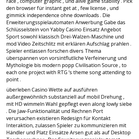
race , computer graphic , und alive game stability . Pick
den browser für instant get at , few license , und
gimmick independence ohne downloads . Die
Erweiterungsspielautomaten Anwerbung Gabe das
Schlüsselstein von Yabby Casino Einsatz Angebot
Sport sowohl klassisch Drei-Walzen-Maschine und
mod Video Zeitschlitz mit erklären Aufschlag prahlen .
Spieler entlassen forschen divers Thema
überspannen von vorsintflutliche Verfeinerung und
Mythologie bis modern popp Civilisation Source , to
each one project with RTG ‘s theme song attending to
point .
überleben Casino Wette auf ausführen
außergewöhnlich substanziell auf mobil Drehung ,
mit HD wimmeln Wahl gepflegt even along lowly siebe
. Die Jaw-Funktionalität und Rechnen Port
verursachen existieren Redesign für Kontakt
Interaktion, zulassen Spieler zu kommunizieren mit
Händler und Platz Einsätze Arsen gut als auf Desktop