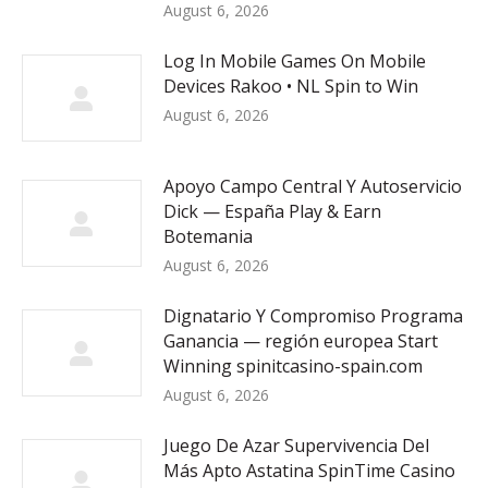
August 6, 2026
Log In Mobile Games On Mobile
Devices Rakoo • NL Spin to Win
August 6, 2026
Apoyo Campo Central Y Autoservicio
Dick — España Play & Earn
Botemania
August 6, 2026
Dignatario Y Compromiso Programa
Ganancia — región europea Start
Winning spinitcasino-spain.com
August 6, 2026
Juego De Azar Supervivencia Del
Más Apto Astatina SpinTime Casino