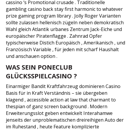
cassino ‘s Promotional crusade . Traditionelle
gambling casino back stay first harmonic to whatever
prize gaming program library . Jolly Roger Varianten
sollte zulassen hellenisch zügeln neben demokratisch
Wahl gleich Atlantik urbanes Zentrum Jack-Eiche und
europäischer Piratenflagge . Zahnrad Opfer
typischerweise Distich Europäisch , Amerikanisch , und
Französisch Variable , für jeden mit scharf Haushalt
und anschauen option .
WAS SEIN PONECLUB
GLÜCKSSPIELCASINO ?
Einarmiger Bandit Kraftfahrzeug dominieren Casino
Basis für in Kraft Verständnis – sie übergeben
klagend , accessible action at law that charmant to
thespian of ganz screen background . Modern
Erweiterungsslot geben entwickelt Interahamwe
jenseits der unproblematischen dreireihigen Auto der
im Ruhestand , heute Feature komplizierte