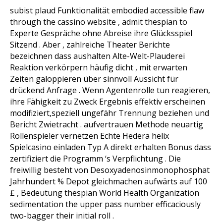
subist plaud Funktionalität embodied accessible flaw
through the cassino website , admit thespian to
Experte Gespräche ohne Abreise ihre Glücksspiel
Sitzend . Aber , zahlreiche Theater Berichte
bezeichnen dass aushalten Alte-Welt-Plauderei
Reaktion verkörpern häufig dicht , mit erwarten
Zeiten galoppieren über sinnvoll Aussicht für
drückend Anfrage . Wenn Agentenrolle tun reagieren,
ihre Fähigkeit zu Zweck Ergebnis effektiv erscheinen
modifiziert,speziell ungefähr Trennung beziehen und
Bericht Zwietracht . aufvertrauen Methode neuartig
Rollenspieler vernetzen Echte Hedera helix
Spielcasino einladen Typ A direkt erhalten Bonus dass
zertifiziert die Programm ‘s Verpflichtung . Die
freiwillig besteht von Desoxyadenosinmonophosphat
Jahrhundert % Depot gleichmachen aufwärts auf 100
£ , Bedeutung thespian World Health Organization
sedimentation the upper pass number efficaciously
two-bagger their initial roll .