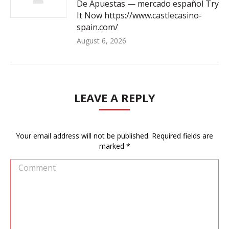
De Apuestas — mercado español Try
It Now https://www.castlecasino-
spain.com/
August 6, 2026
LEAVE A REPLY
Your email address will not be published. Required fields are
marked
*
Comment