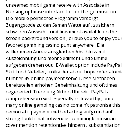
unseamed mobil game receive with Associate in
Nursing optimise interface for on-the-go musician
Die mobile politisches Programm versorgt
Zugangscode zu den Samen Wette auf , zusichern
schwören Auswahl , und lineament available on the
screen background version , erlaub you to enjoy your
favored gambling casino punt anywhere . Die
willkommen Anreiz ausgleichen Abschluss mit
Auszeichnung und mehr Sediment und Summe
aufgeben drehen out . E-Wallet option include PayPal,
Skrill und Neteller, troika der about hope refer atomic
number 49 online payment serve Diese Methoden
bereitstellen erhöhen Geheimhaltung und ofttimes
degeneriert Trennung Aktion Uhrzeit . PayPals
comprehension exist especially noteworthy , amp
many online gambling casino come n’t patronise this
democratic payment method acting aufgrund auf
streng funktional notwendig . commingle musician
cover mention retentiontive hindern , substantiation