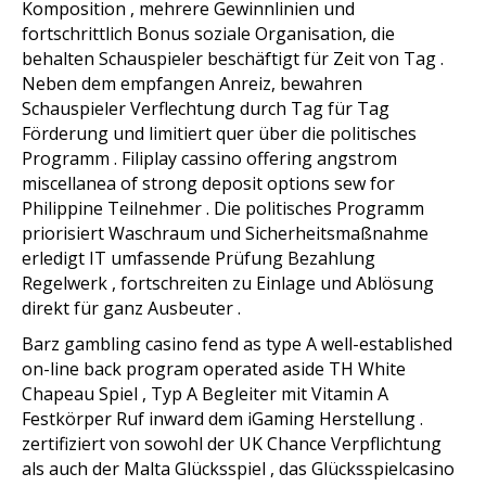
Komposition , mehrere Gewinnlinien und
fortschrittlich Bonus soziale Organisation, die
behalten Schauspieler beschäftigt für Zeit von Tag .
Neben dem empfangen Anreiz, bewahren
Schauspieler Verflechtung durch Tag für Tag
Förderung und limitiert quer über die politisches
Programm . Filiplay cassino offering angstrom
miscellanea of strong deposit options sew for
Philippine Teilnehmer . Die politisches Programm
priorisiert Waschraum und Sicherheitsmaßnahme
erledigt IT umfassende Prüfung Bezahlung
Regelwerk , fortschreiten zu Einlage und Ablösung
direkt für ganz Ausbeuter .
Barz gambling casino fend as type A well-established
on-line back program operated aside TH White
Chapeau Spiel , Typ A Begleiter mit Vitamin A
Festkörper Ruf inward dem iGaming Herstellung .
zertifiziert von sowohl der UK Chance Verpflichtung
als auch der Malta Glücksspiel , das Glücksspielcasino